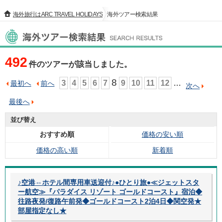
海外旅行はARC TRAVEL HOLIDAYS
海外ツアー検索結果
海外ツアー検索結果
492
件のツアーが該当しました。
8
...
3
4
5
6
7
9
10
11
12
最初へ
前へ
次へ
最後へ
並び替え
おすすめ順
価格の安い順
価格の高い順
新着順
♪空港⇔ホテル間専用車送迎付♪●ひとり旅●≪ジェットスタ
ー航空≫『パラダイス リゾート ゴールドコースト』宿泊◆
往路夜発/復路午前発◆ゴールドコースト2泊4日◆関空発★
部屋指定なし★