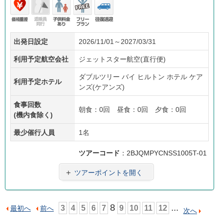
価格
添乗
子供
フリ
往復
出発日設定
2026/11/01～2027/03/31
重視
員無
料金
ープ
送迎
し
あり
ラン
利用予定航空会社
ジェットスター航空(直行便)
ダブルツリー バイ ヒルトン ホテル ケア
利用予定ホテル
ンズ(ケアンズ)
食事回数
朝食：0回 昼食：0回 夕食：0回
(機内食除く)
最少催行人員
1名
ツアーコード
：2BJQMPYCNSS1005T-01
＋
ツアーポイントを開く
8
...
3
4
5
6
7
9
10
11
12
最初へ
前へ
次へ