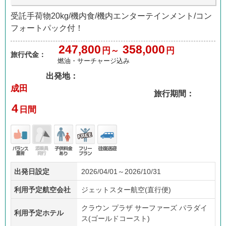
受託手荷物20kg/機内食/機内エンターテインメント/コン
フォートパック付！
247,800
358,000
円～
円
旅行代金：
燃油・サーチャージ込み
出発地：
成田
旅行期間：
4
日間
バラ
添乗
子供
フリ
往復
出発日設定
2026/04/01～2026/10/31
ンス
員無
料金
ープ
送迎
重視
し
あり
ラン
利用予定航空会社
ジェットスター航空(直行便)
クラウン プラザ サーファーズ パラダイ
利用予定ホテル
ス(ゴールドコースト)