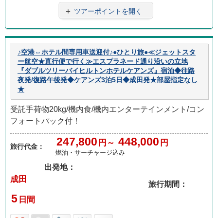
＋
ツアーポイントを開く
♪空港⇔ホテル間専用車送迎付♪●ひとり旅●≪ジェットスタ
ー航空★直行便で行く≫エスプラネード通り沿いの立地
『ダブルツリーバイヒルトンホテルケアンズ』宿泊◆往路
夜発/復路午後発◆ケアンズ3泊5日◆成田発★部屋指定なし
★
受託手荷物20kg/機内食/機内エンターテインメント/コン
フォートパック付！
247,800
448,000
円～
円
旅行代金：
燃油・サーチャージ込み
出発地：
成田
旅行期間：
5
日間