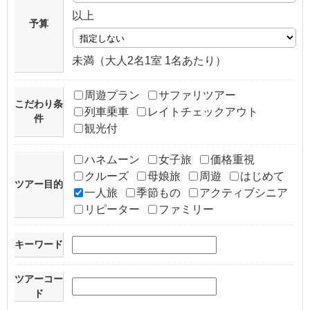
以上
予算
未満（大人2名1室 1名あたり）
周遊プラン
サファリツアー
こだわり条
列車乗車
レイトチェックアウト
件
観光付
ハネムーン
女子旅
価格重視
クルーズ
母娘旅
周遊
はじめて
ツアー目的
一人旅
季節もの
アクティブシニア
リピーター
ファミリー
キーワード
ツアーコー
ド