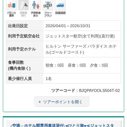
バラ
添乗
子供
フリ
往復
出発日設定
2026/04/01～2026/10/31
ンス
員無
料金
ープ
送迎
重視
し
あり
ラン
利用予定航空会社
ジェットスター航空(全て利用)(直行便)
ヒルトン サーファーズ パラダイス ホテ
利用予定ホテル
ル(ゴールドコースト)
食事回数
朝食：0回 昼食：0回 夕食：0回
(機内食除く)
最少催行人員
1名
ツアーコード
：BJQPAYOOLS504T-02
＋
ツアーポイントを開く
♪空港⇔ホテル間専用車送迎付♪●ひとり旅●≪ジェットスタ