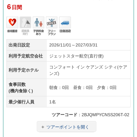
6
日間
価格
添乗
子供
フリ
往復
出発日設定
2026/11/01～2027/03/31
重視
員無
料金
ープ
送迎
し
あり
ラン
利用予定航空会社
ジェットスター航空(直行便)
コンフォート イン ケアンズ シティ(ケア
利用予定ホテル
ンズ)
食事回数
朝食：0回 昼食：0回 夕食：0回
(機内食除く)
最少催行人員
1名
ツアーコード
：2BJQMPYCNSS206T-02
＋
ツアーポイントを開く