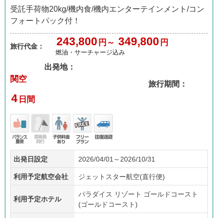
受託手荷物20kg/機内食/機内エンターテインメント/コン
フォートパック付！
243,800
349,800
円～
円
旅行代金：
燃油・サーチャージ込み
出発地：
関空
旅行期間：
4
日間
バラ
添乗
子供
フリ
往復
出発日設定
2026/04/01～2026/10/31
ンス
員無
料金
ープ
送迎
重視
し
あり
ラン
利用予定航空会社
ジェットスター航空(直行便)
パラダイス リゾート ゴールドコースト
利用予定ホテル
(ゴールドコースト)