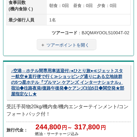
食事回数
朝食：0回 昼食：0回 夕食：0回
(機内食除く)
最少催行人員
1名
ツアーコード
：BJQMAYOOLS1004T-02
＋
ツアーポイントを開く
♪空港⇔ホテル間専用車送迎付♪●ひとり旅●≪ジェットスタ
ー航空★直行便で行く≫ショッピング通りにある立地抜群
の5つ星ホテル『プルマン ケアンズ インターナショナル』
宿泊◆往路夜発/復路午後発◆ケアンズ3泊5日◆関空発★部
屋指定なし★
受託手荷物20kg/機内食/機内エンターテインメント/コン
フォートパック付！
244,800
317,800
円～
円
旅行代金：
燃油・サーチャージ込み