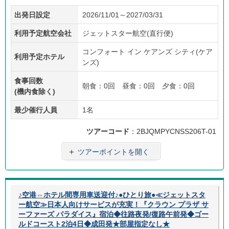
価格
添乗
子供
フリ
往復
出発日設定
2026/11/01～2027/03/31
重視
員無
料金
ープ
送迎
し
あり
ラン
利用予定航空会社
ジェットスター航空(直行便)
コンフォート イン ケアンズ シティ(ケア
利用予定ホテル
ンズ)
食事回数
朝食：0回 昼食：0回 夕食：0回
(機内食除く)
最少催行人員
1名
ツアーコード
：2BJQMPYCNSS206T-01
＋
ツアーポイントを開く
♪空港⇔ホテル間専用車送迎付♪●ひとり旅●≪ジェットスタ
ー航空≫日本人向けサービスが充実！『クラウン プラザ サ
ーファーズ パラダイス』宿泊◆往路夜発/復路午前発◆ゴー
ルドコースト2泊4日◆成田発★部屋指定なし★