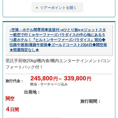
＋
ツアーポイントを開く
♪空港⇔ホテル間専用車送迎付♪●ひとり旅●≪ジェットスタ
ー航空で行く≫サーファーズパラダイスの中心地にある５
つ星ホテル！『ヒルトンサーファーズパラダイス』宿泊◆
往路午後発/復路午前発◆ゴールドコースト2泊4日◆関空発
★部屋指定なし★
受託手荷物20kg/機内食/機内エンターテインメント/コン
フォートパック付！
245,800
339,800
円～
円
旅行代金：
燃油・サーチャージ込み
出発地：
関空
旅行期間：
4
日間