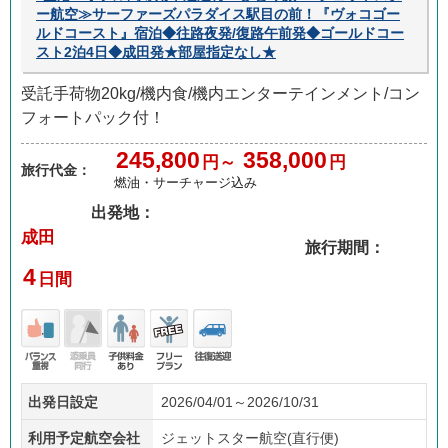
ー航空≫サーファーズパラダイス駅目の前！『ヴォコゴー
ルドコースト』宿泊◆往路夜発/復路午前発◆ゴールドコー
スト2泊4日◆成田発★部屋指定なし★
受託手荷物20kg/機内食/機内エンターテインメント/コン
フォートパック付！
245,800
358,000
円～
円
旅行代金：
燃油・サーチャージ込み
出発地：
成田
旅行期間：
4
日間
バラ
添乗
子供
フリ
往復
出発日設定
2026/04/01～2026/10/31
ンス
員無
料金
ープ
送迎
重視
し
あり
ラン
利用予定航空会社
ジェットスター航空(直行便)