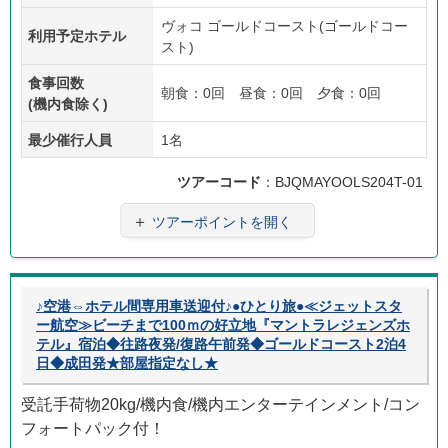
ヴォコ ゴールドコースト(ゴールドコー
利用予定ホテル
スト)
食事回数
朝食：0回 昼食：0回 夕食：0回
(機内食除く)
最少催行人員
1名
ツアーコード
：BJQMAYOOLS204T-01
＋
ツアーポイントを開く
♪空港⇔ホテル間専用車送迎付♪●ひとり旅●≪ジェットスタ
ー航空≫ビーチまで100ｍの好立地『マントラレジェンズホ
テル』宿泊◆往路夜発/復路午前発◆ゴールドコースト2泊4
日◆成田発★部屋指定なし★
受託手荷物20kg/機内食/機内エンターテインメント/コン
フォートパック付！