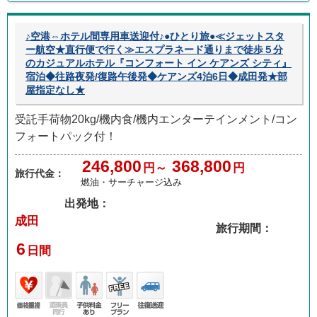
♪空港⇔ホテル間専用車送迎付♪●ひとり旅●≪ジェットスタ
ー航空★直行便で行く≫エスプラネード通りまで徒歩５分
のカジュアルホテル『コンフォート イン ケアンズ シティ』
宿泊◆往路夜発/復路午後発◆ケアンズ4泊6日◆成田発★部
屋指定なし★
受託手荷物20kg/機内食/機内エンターテインメント/コン
フォートパック付！
246,800
368,800
円～
円
旅行代金：
燃油・サーチャージ込み
出発地：
成田
旅行期間：
6
日間