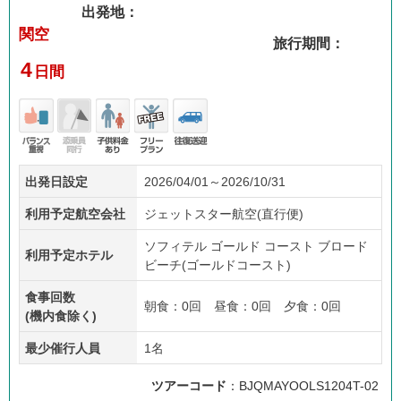
出発地：
関空
旅行期間：
4
日間
バラ
添乗
子供
フリ
往復
出発日設定
2026/04/01～2026/10/31
ンス
員無
料金
ープ
送迎
重視
し
あり
ラン
利用予定航空会社
ジェットスター航空(直行便)
ソフィテル ゴールド コースト ブロード
利用予定ホテル
ビーチ(ゴールドコースト)
食事回数
朝食：0回 昼食：0回 夕食：0回
(機内食除く)
最少催行人員
1名
ツアーコード
：BJQMAYOOLS1204T-02