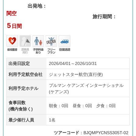
出発地：
関空
旅行期間：
5
日間
価格
添乗
子供
フリ
往復
出発日設定
2026/04/01～2026/10/31
重視
員無
料金
ープ
送迎
し
あり
ラン
利用予定航空会社
ジェットスター航空(直行便)
プルマン ケアンズ インターナショナル
利用予定ホテル
(ケアンズ)
食事回数
朝食：0回 昼食：0回 夕食：0回
(機内食除く)
最少催行人員
1名
ツアーコード
：BJQMPYCNSS305T-02