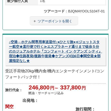
最少催行人員
1名
ツアーコード
：BJQMAYOOLS104T-01
＋
ツアーポイントを開く
♪空港⇔ホテル間専用車送迎付♪●ひとり旅●≪ジェットスタ
ー航空★直行便で行く≫エスプラネード通りまで徒歩５分
のカジュアルホテル『コンフォート イン ケアンズ シティ』
宿泊◆往路夜発/復路午後発◆ケアンズ4泊6日◆関空発★部
屋指定なし★
受託手荷物20kg/機内食/機内エンターテインメント/コン
フォートパック付！
246,800
337,800
円～
円
旅行代金：
燃油・サーチャージ込み
出発地：
関空
旅行期間：