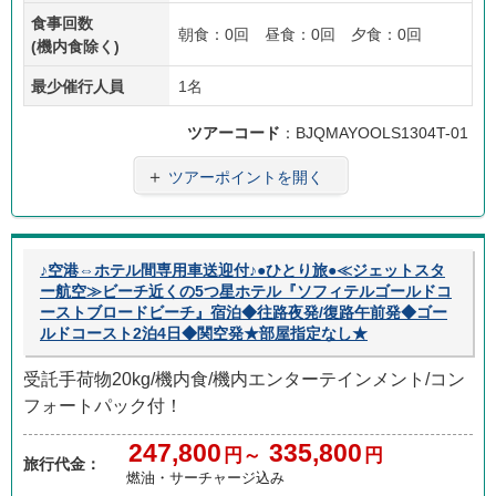
食事回数
朝食：0回 昼食：0回 夕食：0回
(機内食除く)
最少催行人員
1名
ツアーコード
：BJQMAYOOLS1304T-01
＋
ツアーポイントを開く
♪空港⇔ホテル間専用車送迎付♪●ひとり旅●≪ジェットスタ
ー航空≫ビーチ近くの5つ星ホテル『ソフィテルゴールドコ
ーストブロードビーチ』宿泊◆往路夜発/復路午前発◆ゴー
ルドコースト2泊4日◆関空発★部屋指定なし★
受託手荷物20kg/機内食/機内エンターテインメント/コン
フォートパック付！
247,800
335,800
円～
円
旅行代金：
燃油・サーチャージ込み