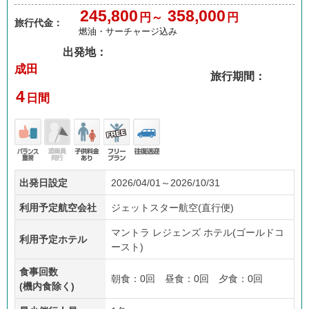
245,800
358,000
円～
円
旅行代金：
燃油・サーチャージ込み
出発地：
成田
旅行期間：
4
日間
バラ
添乗
子供
フリ
往復
出発日設定
2026/04/01～2026/10/31
ンス
員無
料金
ープ
送迎
重視
し
あり
ラン
利用予定航空会社
ジェットスター航空(直行便)
マントラ レジェンズ ホテル(ゴールドコ
利用予定ホテル
ースト)
食事回数
朝食：0回 昼食：0回 夕食：0回
(機内食除く)