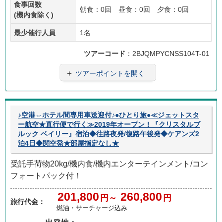
食事回数
朝食：0回 昼食：0回 夕食：0回
(機内食除く)
最少催行人員
1名
ツアーコード
：2BJQMPYCNSS104T-01
＋
ツアーポイントを開く
♪空港⇔ホテル間専用車送迎付♪●ひとり旅●≪ジェットスタ
ー航空★直行便で行く≫2019年オープン！『クリスタルブ
ルック ベイリー』宿泊◆往路夜発/復路午後発◆ケアンズ2
泊4日◆関空発★部屋指定なし★
受託手荷物20kg/機内食/機内エンターテインメント/コン
フォートパック付！
201,800
260,800
円～
円
旅行代金：
燃油・サーチャージ込み