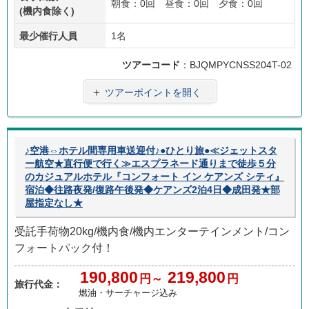
朝食：0回 昼食：0回 夕食：0回
(機内食除く)
最少催行人員
1名
ツアーコード
：BJQMPYCNSS204T-02
＋
ツアーポイントを開く
♪空港⇔ホテル間専用車送迎付♪●ひとり旅●≪ジェットスタ
ー航空★直行便で行く≫エスプラネード通りまで徒歩５分
のカジュアルホテル『コンフォート イン ケアンズ シティ』
宿泊◆往路夜発/復路午後発◆ケアンズ2泊4日◆成田発★部
屋指定なし★
受託手荷物20kg/機内食/機内エンターテインメント/コン
フォートパック付！
190,800
219,800
円～
円
旅行代金：
燃油・サーチャージ込み