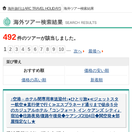
海外旅行はARC TRAVEL HOLIDAYS
海外ツアー検索結果
海外ツアー検索結果
492
件のツアーが該当しました。
1
...
2
3
4
5
6
7
8
9
10
次へ
最後へ
並び替え
おすすめ順
価格の安い順
価格の高い順
新着順
♪空港⇔ホテル間専用車送迎付♪●ひとり旅●≪ジェットスタ
ー航空★直行便で行く≫エスプラネード通りまで徒歩５分
のカジュアルホテル『コンフォート イン ケアンズ シティ』
宿泊◆往路夜発/復路午後発◆ケアンズ2泊4日◆関空発★部
屋指定なし★