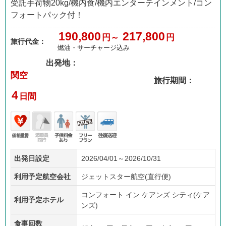
受託手荷物20kg/機内食/機内エンターテインメント/コン
フォートパック付！
190,800
217,800
円～
円
旅行代金：
燃油・サーチャージ込み
出発地：
関空
旅行期間：
4
日間
価格
添乗
子供
フリ
往復
出発日設定
2026/04/01～2026/10/31
重視
員無
料金
ープ
送迎
し
あり
ラン
利用予定航空会社
ジェットスター航空(直行便)
コンフォート イン ケアンズ シティ(ケア
利用予定ホテル
ンズ)
食事回数