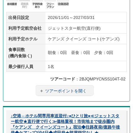
価格
添乗
子供
フリ
往復
出発日設定
2026/11/01～2027/03/31
重視
員無
料金
ープ
送迎
し
あり
ラン
利用予定航空会社
ジェットスター航空(直行便)
利用予定ホテル
ケアンズ クイーンズ コート(ケアンズ)
食事回数
朝食：0回 昼食：0回 夕食：0回
(機内食除く)
最少催行人員
1名
ツアーコード
：2BJQMPYCNSS104T-02
＋
ツアーポイントを開く
♪空港⇔ホテル間専用車送迎付♪●ひとり旅●≪ジェットスタ
ー航空★直行便で行く≫価格重視！市街地まで徒歩圏内
『ケアンズ クイーンズコート』宿泊◆往路夜発/復路午後
発◆ケアンズ2泊4日◆成田発★部屋指定なし★