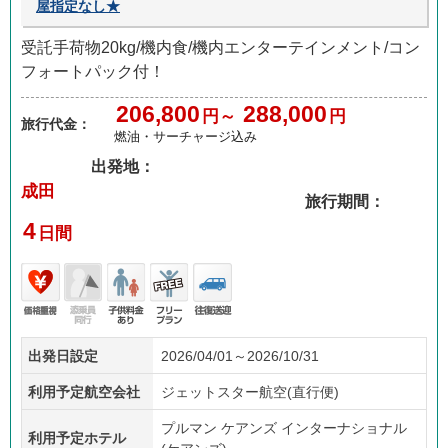
屋指定なし★
受託手荷物20kg/機内食/機内エンターテインメント/コン
フォートパック付！
206,800
288,000
円～
円
旅行代金：
燃油・サーチャージ込み
出発地：
成田
旅行期間：
4
日間
価格
添乗
子供
フリ
往復
出発日設定
2026/04/01～2026/10/31
重視
員無
料金
ープ
送迎
し
あり
ラン
利用予定航空会社
ジェットスター航空(直行便)
プルマン ケアンズ インターナショナル
利用予定ホテル