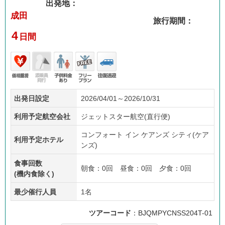
出発地：
成田
旅行期間：
4
日間
価格
添乗
子供
フリ
往復
出発日設定
2026/04/01～2026/10/31
重視
員無
料金
ープ
送迎
し
あり
ラン
利用予定航空会社
ジェットスター航空(直行便)
コンフォート イン ケアンズ シティ(ケア
利用予定ホテル
ンズ)
食事回数
朝食：0回 昼食：0回 夕食：0回
(機内食除く)
最少催行人員
1名
ツアーコード
：BJQMPYCNSS204T-01