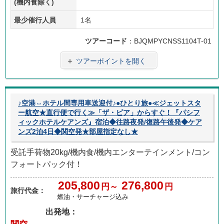
(機内食除く)
最少催行人員
1名
ツアーコード
：BJQMPYCNSS1104T-01
＋
ツアーポイントを開く
♪空港⇔ホテル間専用車送迎付♪●ひとり旅●≪ジェットスタ
ー航空★直行便で行く≫「ザ・ピア」からすぐ！『パシフ
ィックホテルケアンズ』宿泊◆往路夜発/復路午後発◆ケア
ンズ2泊4日◆関空発★部屋指定なし★
受託手荷物20kg/機内食/機内エンターテインメント/コン
フォートパック付！
205,800
276,800
円～
円
旅行代金：
燃油・サーチャージ込み
出発地：