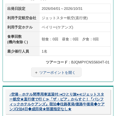
価格
添乗
子供
フリ
往復
出発日設定
2026/04/01～2026/10/31
重視
員無
料金
ープ
送迎
し
あり
ラン
利用予定航空会社
ジェットスター航空(直行便)
利用予定ホテル
ベイリー(ケアンズ)
食事回数
朝食：0回 昼食：0回 夕食：0回
(機内食除く)
最少催行人員
1名
ツアーコード
：BJQMPYCNSS604T-01
＋
ツアーポイントを開く
♪空港⇔ホテル間専用車送迎付♪●ひとり旅●≪ジェットスタ
ー航空★直行便で行く≫「ザ・ピア」からすぐ！『パシフ
ィックホテルケアンズ』宿泊◆往路夜発/復路午後発◆ケア
ンズ2泊4日◆成田発★部屋指定なし★