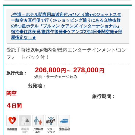
♪空港⇔ホテル間専用車送迎付♪●ひとり旅●≪ジェットスタ
ー航空★直行便で行く≫ショッピング通りにある立地抜群
の5つ星ホテル『プルマン ケアンズ インターナショナル』
宿泊◆往路夜発/復路午後発◆ケアンズ2泊4日◆関空発★部
屋指定なし★
受託手荷物20kg/機内食/機内エンターテインメント/コン
フォートパック付！
206,800
278,000
円～
円
旅行代金：
燃油・サーチャージ込み
出発地：
関空
旅行期間：
4
日間