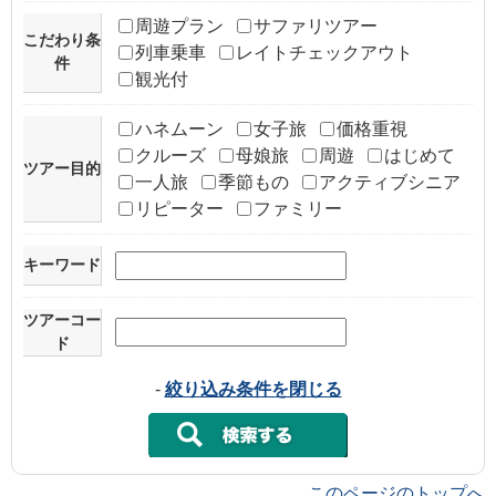
周遊プラン
サファリツアー
こだわり条
列車乗車
レイトチェックアウト
件
観光付
ハネムーン
女子旅
価格重視
クルーズ
母娘旅
周遊
はじめて
ツアー目的
一人旅
季節もの
アクティブシニア
リピーター
ファミリー
キーワード
ツアーコー
ド
-
絞り込み条件を閉じる
このページのトップへ