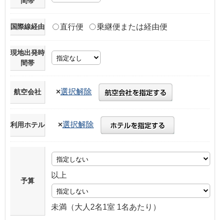
間帯
国際線経由
直行便
乗継便または経由便
現地出発時
間帯
×
選択解除
航空会社
×
選択解除
利用ホテル
以上
予算
未満（大人2名1室 1名あたり）