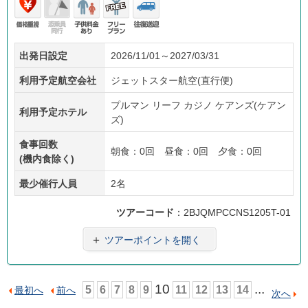
価格
添乗
子供
フリ
往復
出発日設定
2026/11/01～2027/03/31
重視
員無
料金
ープ
送迎
し
あり
ラン
利用予定航空会社
ジェットスター航空(直行便)
プルマン リーフ カジノ ケアンズ(ケアン
利用予定ホテル
ズ)
食事回数
朝食：0回 昼食：0回 夕食：0回
(機内食除く)
最少催行人員
2名
ツアーコード
：2BJQMPCCNS1205T-01
＋
ツアーポイントを開く
10
...
5
6
7
8
9
11
12
13
14
最初へ
前へ
次へ