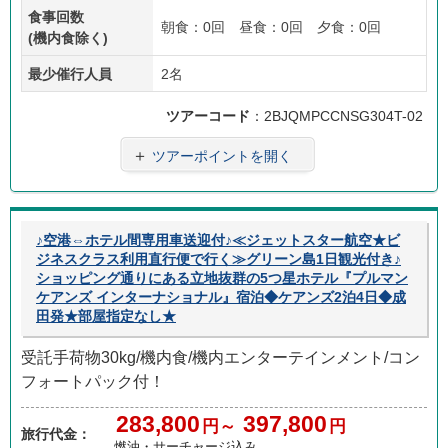
食事回数
朝食：0回 昼食：0回 夕食：0回
(機内食除く)
最少催行人員
2名
ツアーコード
：2BJQMPCCNSG304T-02
＋
ツアーポイントを開く
♪空港⇔ホテル間専用車送迎付♪≪ジェットスター航空★ビ
ジネスクラス利用直行便で行く≫グリーン島1日観光付き♪
ショッピング通りにある立地抜群の5つ星ホテル『プルマン
ケアンズ インターナショナル』宿泊◆ケアンズ2泊4日◆成
田発★部屋指定なし★
受託手荷物30kg/機内食/機内エンターテインメント/コン
フォートパック付！
283,800
397,800
円～
円
旅行代金：
燃油・サーチャージ込み