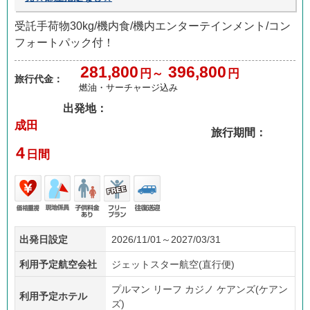
受託手荷物30kg/機内食/機内エンターテインメント/コン
フォートパック付！
281,800
396,800
円～
円
旅行代金：
燃油・サーチャージ込み
出発地：
成田
旅行期間：
4
日間
価格
現地
子供
フリ
往復
出発日設定
2026/11/01～2027/03/31
重視
係員
料金
ープ
送迎
あり
ラン
利用予定航空会社
ジェットスター航空(直行便)
プルマン リーフ カジノ ケアンズ(ケアン
利用予定ホテル
ズ)