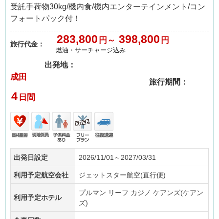
受託手荷物30kg/機内食/機内エンターテインメント/コン
フォートパック付！
283,800
398,800
円～
円
旅行代金：
燃油・サーチャージ込み
出発地：
成田
旅行期間：
4
日間
価格
現地
子供
フリ
往復
出発日設定
2026/11/01～2027/03/31
重視
係員
料金
ープ
送迎
あり
ラン
利用予定航空会社
ジェットスター航空(直行便)
プルマン リーフ カジノ ケアンズ(ケアン
利用予定ホテル
ズ)