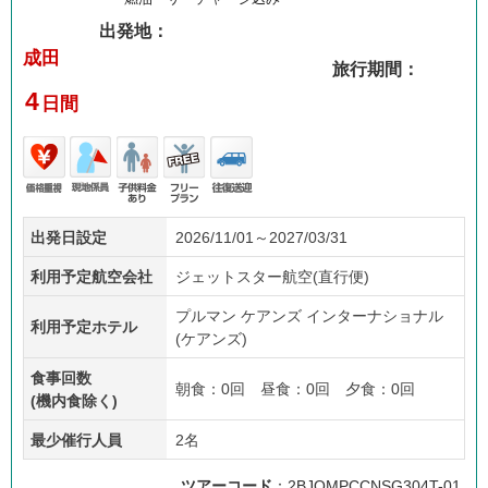
出発地：
成田
旅行期間：
4
日間
価格
現地
子供
フリ
往復
出発日設定
2026/11/01～2027/03/31
重視
係員
料金
ープ
送迎
あり
ラン
利用予定航空会社
ジェットスター航空(直行便)
プルマン ケアンズ インターナショナル
利用予定ホテル
(ケアンズ)
食事回数
朝食：0回 昼食：0回 夕食：0回
(機内食除く)
最少催行人員
2名
ツアーコード
：2BJQMPCCNSG304T-01