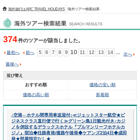
海外旅行はARC TRAVEL HOLIDAYS
海外ツアー検索結果
海外ツアー検索結果
374
件のツアーが該当しました。
10
...
5
6
7
8
9
11
12
13
14
最初へ
前へ
次へ
最後へ
並び替え
おすすめ順
価格の安い順
価格の高い順
新着順
♪空港⇔ホテル間専用車送迎付♪≪ジェットスター航空★ビ
ジネスクラス直行便で行く≫グリーン島1日観光付き♪カジ
ノを併設するデラックスホテル『プルマンリーフホテルカ
ジノ』宿泊◆往路夜発/復路午後発◆ケアンズ2泊4日◆成田
発★部屋指定なし★