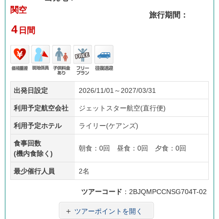
関空
旅行期間：
4
日間
価格
現地
子供
フリ
往復
出発日設定
2026/11/01～2027/03/31
重視
係員
料金
ープ
送迎
あり
ラン
利用予定航空会社
ジェットスター航空(直行便)
利用予定ホテル
ライリー(ケアンズ)
食事回数
朝食：0回 昼食：0回 夕食：0回
(機内食除く)
最少催行人員
2名
ツアーコード
：2BJQMPCCNSG704T-02
＋
ツアーポイントを開く