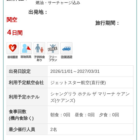
燃油・サーチャージ込み
出発地：
関空
旅行期間：
4
日間
価格
現地
子供
フリ
往復
出発日設定
2026/11/01～2027/03/31
重視
係員
料金
ープ
送迎
あり
ラン
利用予定航空会社
ジェットスター航空(直行便)
シャングリラ ホテル ザ マリーナ ケアン
利用予定ホテル
ズ(ケアンズ)
食事回数
朝食：0回 昼食：0回 夕食：0回
(機内食除く)
最少催行人員
2名