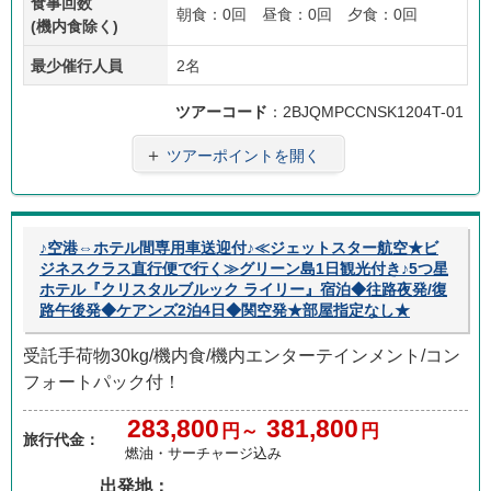
食事回数
朝食：0回 昼食：0回 夕食：0回
(機内食除く)
最少催行人員
2名
ツアーコード
：2BJQMPCCNSK1204T-01
＋
ツアーポイントを開く
♪空港⇔ホテル間専用車送迎付♪≪ジェットスター航空★ビ
ジネスクラス直行便で行く≫グリーン島1日観光付き♪5つ星
ホテル『クリスタルブルック ライリー』宿泊◆往路夜発/復
路午後発◆ケアンズ2泊4日◆関空発★部屋指定なし★
受託手荷物30kg/機内食/機内エンターテインメント/コン
フォートパック付！
283,800
381,800
円～
円
旅行代金：
燃油・サーチャージ込み
出発地：