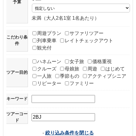
予算
未満（大人2名1室 1名あたり）
周遊プラン
サファリツアー
こだわり条
列車乗車
レイトチェックアウト
件
観光付
ハネムーン
女子旅
価格重視
クルーズ
母娘旅
周遊
はじめて
ツアー目的
一人旅
季節もの
アクティブシニア
リピーター
ファミリー
キーワード
ツアーコー
ド
-
絞り込み条件を閉じる