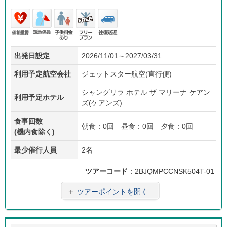
価格
現地
子供
フリ
往復
出発日設定
2026/11/01～2027/03/31
重視
係員
料金
ープ
送迎
あり
ラン
利用予定航空会社
ジェットスター航空(直行便)
シャングリラ ホテル ザ マリーナ ケアン
利用予定ホテル
ズ(ケアンズ)
食事回数
朝食：0回 昼食：0回 夕食：0回
(機内食除く)
最少催行人員
2名
ツアーコード
：2BJQMPCCNSK504T-01
＋
ツアーポイントを開く