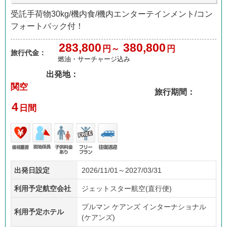
受託手荷物30kg/機内食/機内エンターテインメント/コン
フォートパック付！
283,800
380,800
円～
円
旅行代金：
燃油・サーチャージ込み
出発地：
関空
旅行期間：
4
日間
価格
現地
子供
フリ
往復
出発日設定
2026/11/01～2027/03/31
重視
係員
料金
ープ
送迎
あり
ラン
利用予定航空会社
ジェットスター航空(直行便)
プルマン ケアンズ インターナショナル
利用予定ホテル
(ケアンズ)