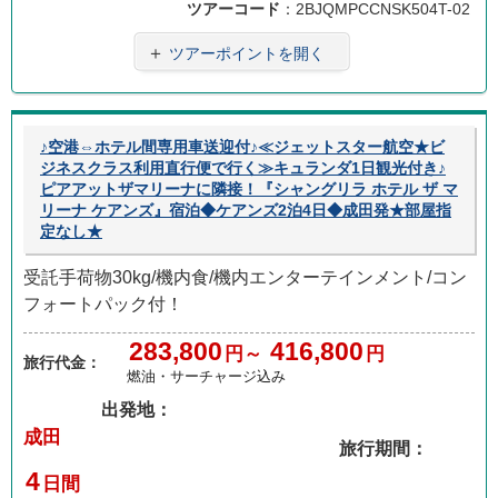
ツアーコード
：2BJQMPCCNSK504T-02
＋
ツアーポイントを開く
♪空港⇔ホテル間専用車送迎付♪≪ジェットスター航空★ビ
ジネスクラス利用直行便で行く≫キュランダ1日観光付き♪
ピアアットザマリーナに隣接！『シャングリラ ホテル ザ マ
リーナ ケアンズ』宿泊◆ケアンズ2泊4日◆成田発★部屋指
定なし★
受託手荷物30kg/機内食/機内エンターテインメント/コン
フォートパック付！
283,800
416,800
円～
円
旅行代金：
燃油・サーチャージ込み
出発地：
成田
旅行期間：
4
日間