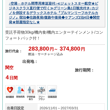
♪空港⇔ホテル間専用車送迎付♪≪ジェットスター航空★ビ
ジネスクラス直行便で行く≫グリーン島1日観光付き♪カジ
ノを併設するデラックスホテル『プルマンリーフホテルカ
ジノ』宿泊◆往路夜発/復路午後発◆ケアンズ2泊4日◆関空
発★部屋指定なし★
受託手荷物30kg/機内食/機内エンターテインメント/コン
フォートパック付！
283,800
374,800
円～
円
旅行代金：
燃油・サーチャージ込み
出発地：
関空
旅行期間：
4
日間
価格
現地
子供
フリ
往復
出発日設定
2026/11/01～2027/03/31
重視
係員
料金
ープ
送迎