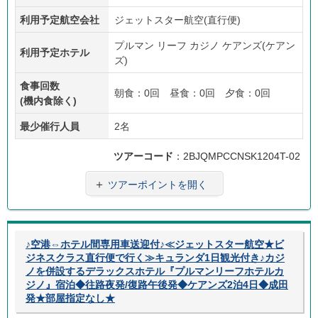
あり
ラン
利用予定航空会社
ジェットスター航空(直行便)
プルマン リーフ カジノ ケアンズ(ケアン
利用予定ホテル
ズ)
食事回数
朝食：0回 昼食：0回 夕食：0回
(機内食除く)
最少催行人員
2名
ツアーコード
：2BJQMPCCNSK1204T-02
＋
ツアーポイントを開く
♪空港⇔ホテル間専用車送迎付♪≪ジェットスター航空★ビ
ジネスクラス直行便で行く≫キュランダ1日観光付き♪カジ
ノを併設するデラックスホテル『プルマンリーフホテルカ
ジノ』宿泊◆往路夜発/復路午後発◆ケアンズ2泊4日◆成田
発★部屋指定なし★