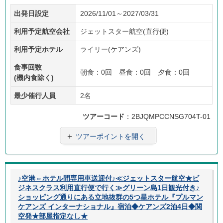
価格
現地
子供
フリ
往復
出発日設定
2026/11/01～2027/03/31
重視
係員
料金
ープ
送迎
あり
ラン
利用予定航空会社
ジェットスター航空(直行便)
利用予定ホテル
ライリー(ケアンズ)
食事回数
朝食：0回 昼食：0回 夕食：0回
(機内食除く)
最少催行人員
2名
ツアーコード
：2BJQMPCCNSG704T-01
＋
ツアーポイントを開く
♪空港⇔ホテル間専用車送迎付♪≪ジェットスター航空★ビ
ジネスクラス利用直行便で行く≫グリーン島1日観光付き♪
ショッピング通りにある立地抜群の5つ星ホテル『プルマン
ケアンズ インターナショナル』宿泊◆ケアンズ2泊4日◆関
空発★部屋指定なし★