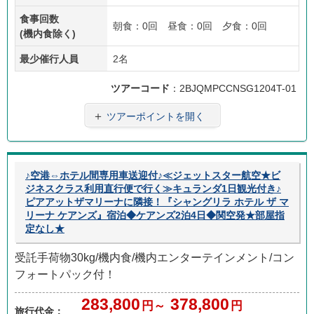
食事回数
朝食：0回 昼食：0回 夕食：0回
(機内食除く)
最少催行人員
2名
ツアーコード
：2BJQMPCCNSG1204T-01
＋
ツアーポイントを開く
♪空港⇔ホテル間専用車送迎付♪≪ジェットスター航空★ビ
ジネスクラス利用直行便で行く≫キュランダ1日観光付き♪
ピアアットザマリーナに隣接！『シャングリラ ホテル ザ マ
リーナ ケアンズ』宿泊◆ケアンズ2泊4日◆関空発★部屋指
定なし★
受託手荷物30kg/機内食/機内エンターテインメント/コン
フォートパック付！
283,800
378,800
円～
円
旅行代金：