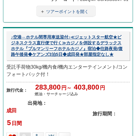
＋
ツアーポイントを開く
♪空港⇔ホテル間専用車送迎付♪≪ジェットスター航空★ビ
ジネスクラス直行便で行く≫カジノを併設するデラックス
ホテル『プルマンリーフホテルカジノ』宿泊◆往路夜発/復
路午後発◆ケアンズ3泊5日◆成田発★部屋指定なし★
受託手荷物30kg/機内食/機内エンターテインメント/コン
フォートパック付！
283,800
403,800
円～
円
旅行代金：
燃油・サーチャージ込み
出発地：
成田
旅行期間：
5
日間