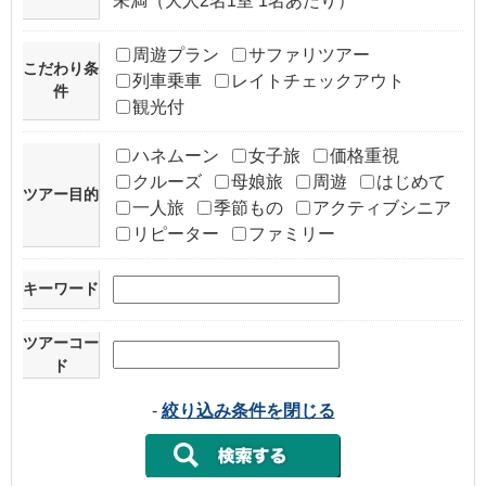
未満（大人2名1室 1名あたり）
周遊プラン
サファリツアー
こだわり条
列車乗車
レイトチェックアウト
件
観光付
ハネムーン
女子旅
価格重視
クルーズ
母娘旅
周遊
はじめて
ツアー目的
一人旅
季節もの
アクティブシニア
リピーター
ファミリー
キーワード
ツアーコー
ド
-
絞り込み条件を閉じる