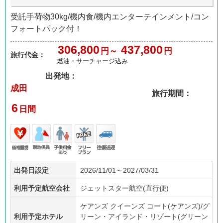
受託手荷物30kg/機内食/機内エンターテインメント/コン
フォートパック付！
306,800
437,800
円～
円
旅行代金：
燃油・サーチャージ込み
出発地：
成田
旅行期間：
6
日間
価格
現地
子供
フリ
往復
出発日設定
2026/11/01～2027/03/31
重視
係員
料金
ープ
送迎
あり
ラン
利用予定航空会社
ジェットスター航空(直行便)
ケアンズ クイーンズ コート(ケアンズ)/グ
利用予定ホテル
リーン・アイランド・リゾート(グリーン