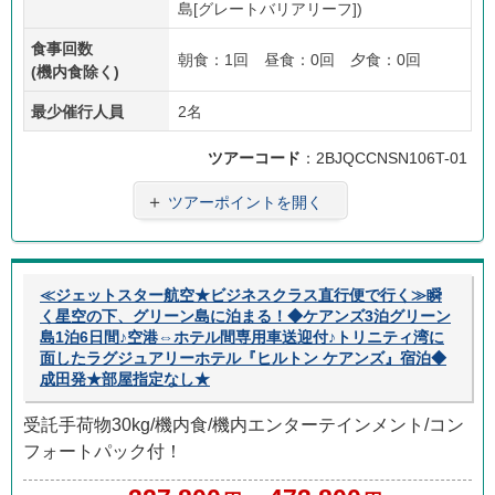
島[グレートバリアリーフ])
食事回数
朝食：1回 昼食：0回 夕食：0回
(機内食除く)
最少催行人員
2名
ツアーコード
：2BJQCCNSN106T-01
＋
ツアーポイントを開く
≪ジェットスター航空★ビジネスクラス直行便で行く≫瞬
く星空の下、グリーン島に泊まる！◆ケアンズ3泊グリーン
島1泊6日間♪空港⇔ホテル間専用車送迎付♪トリニティ湾に
面したラグジュアリーホテル『ヒルトン ケアンズ』宿泊◆
成田発★部屋指定なし★
受託手荷物30kg/機内食/機内エンターテインメント/コン
フォートパック付！