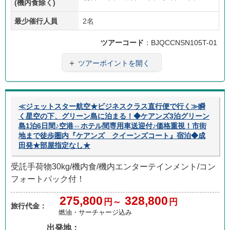
(機内食除く)
最少催行人員
2名
ツアーコード
：BJQCCNSN105T-01
＋
ツアーポイントを開く
≪ジェットスター航空★ビジネスクラス直行便で行く≫瞬
く星空の下、グリーン島に泊まる！◆ケアンズ3泊グリーン
島1泊6日間♪空港⇔ホテル間専用車送迎付♪価格重視！市街
地まで徒歩圏内『ケアンズ クイーンズコート』宿泊◆成
田発★部屋指定なし★
受託手荷物30kg/機内食/機内エンターテインメント/コン
フォートパック付！
275,800
328,800
円～
円
旅行代金：
燃油・サーチャージ込み
出発地：