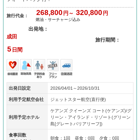
268,800
320,800
円～
円
旅行代金：
燃油・サーチャージ込み
出発地：
成田
旅行期間：
5
日間
価格
現地
子供
フリ
往復
出発日設定
2026/04/01～2026/10/31
重視
係員
料金
ープ
送迎
あり
ラン
利用予定航空会社
ジェットスター航空(直行便)
ケアンズ クイーンズ コート(ケアンズ)/グ
利用予定ホテル
リーン・アイランド・リゾート(グリーン
島[グレートバリアリーフ])
食事回数
朝食：1回 昼食：0回 夕食：0回