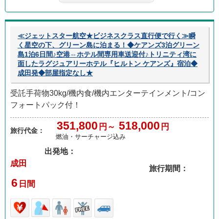
≪ジェットスター航空★ビジネスクラス直行便で行く≫瞬
く星空の下、グリーン島に泊まる！◆ケアンズ3泊グリーン
島1泊6日間♪空港⇔ホテル間専用車送迎付♪トリニティ湾に
面したラグジュアリーホテル『ヒルトン ケアンズ』宿泊◆
成田発◆部屋指定なし★
受託手荷物30kg/機内食/機内エンターテインメント/コン
フォートパック付！
351,800
518,000
円～
円
旅行代金：
燃油・サーチャージ込み
出発地：
成田
旅行期間：
6
日間