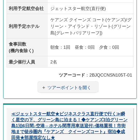
あり
ラン
利用予定航空会社
ジェットスター航空(直行便)
ケアンズ クイーンズ コート(ケアンズ)/グ
利用予定ホテル
リーン・アイランド・リゾート(グリーン
島[グレートバリアリーフ])
食事回数
朝食：1回 昼食：0回 夕食：0回
(機内食除く)
最少催行人員
2名
ツアーコード
：2BJQCCNSN105T-01
＋
ツアーポイントを開く
≪ジェットスター航空★ビジネスクラス直行便で行く≫瞬
く星空の下、グリーン島に泊まる！◆ケアンズ3泊グリーン
島1泊6日間♪空港⇔ホテル間専用車送迎付♪価格重視！市街
地まで徒歩圏内『ケアンズ クイーンズコート』宿泊◆成
田発★部屋指定なし★