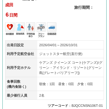
成田
旅行期間：
6
日間
価格
現地
子供
フリ
往復
出発日設定
2026/04/01～2026/10/31
重視
係員
料金
ープ
送迎
あり
ラン
利用予定航空会社
ジェットスター航空(直行便)
ケアンズ クイーンズ コート(ケアンズ)/グ
利用予定ホテル
リーン・アイランド・リゾート(グリーン
島[グレートバリアリーフ])
食事回数
朝食：1回 昼食：0回 夕食：0回
(機内食除く)
最少催行人員
2名
ツアーコード
：BJQCCNSN106T-01