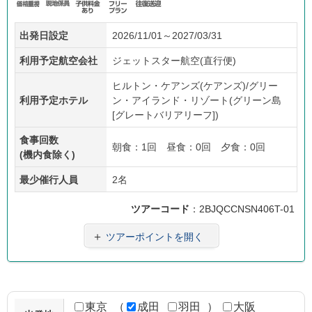
価格
現地
子供
フリ
往復
出発日設定
2026/11/01～2027/03/31
重視
係員
料金
ープ
送迎
あり
ラン
利用予定航空会社
ジェットスター航空(直行便)
ヒルトン・ケアンズ(ケアンズ)/グリー
利用予定ホテル
ン・アイランド・リゾート(グリーン島
[グレートバリアリーフ])
食事回数
朝食：1回 昼食：0回 夕食：0回
(機内食除く)
最少催行人員
2名
ツアーコード
：2BJQCCNSN406T-01
＋
ツアーポイントを開く
東京
（
成田
羽田
）
大阪