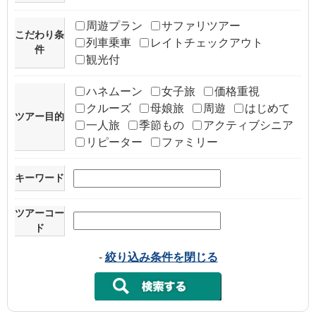
周遊プラン
サファリツアー
こだわり条
列車乗車
レイトチェックアウト
件
観光付
ハネムーン
女子旅
価格重視
クルーズ
母娘旅
周遊
はじめて
ツアー目的
一人旅
季節もの
アクティブシニア
リピーター
ファミリー
キーワード
ツアーコー
ド
-
絞り込み条件を閉じる