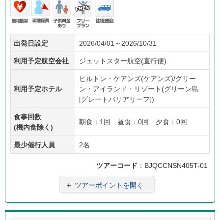
価格
現地
子供
フリ
往復
出発日設定
2026/04/01～2026/10/31
重視
係員
料金
ープ
送迎
あり
ラン
利用予定航空会社
ジェットスター航空(直行便)
ヒルトン・ケアンズ(ケアンズ)/グリー
利用予定ホテル
ン・アイランド・リゾート(グリーン島
[グレートバリアリーフ])
食事回数
朝食：1回 昼食：0回 夕食：0回
(機内食除く)
最少催行人員
2名
ツアーコード
：BJQCCNSN405T-01
＋
ツアーポイントを開く