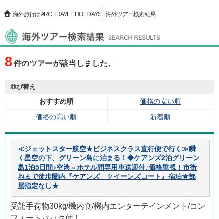
海外旅行はARC TRAVEL HOLIDAYS
海外ツアー検索結果
海外ツアー検索結果
8
件のツアーが該当しました。
並び替え
おすすめ順
価格の安い順
価格の高い順
新着順
≪ジェットスター航空★ビジネスクラス直行便で行く≫瞬
く星空の下、グリーン島に泊まる！◆ケアンズ2泊グリーン
島1泊5日間♪空港⇔ホテル間専用車送迎付♪価格重視！市街
地まで徒歩圏内『ケアンズ クイーンズコート』宿泊★部
屋指定なし★
受託手荷物30kg/機内食/機内エンターテインメント/コン
フォートパック付！