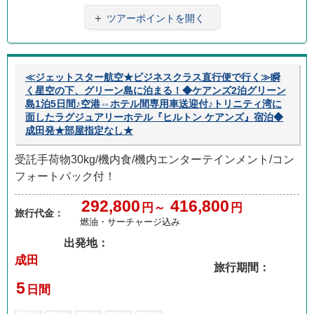
＋
ツアーポイントを開く
≪ジェットスター航空★ビジネスクラス直行便で行く≫瞬
く星空の下、グリーン島に泊まる！◆ケアンズ2泊グリーン
島1泊5日間♪空港⇔ホテル間専用車送迎付♪トリニティ湾に
面したラグジュアリーホテル『ヒルトン ケアンズ』宿泊◆
成田発★部屋指定なし★
受託手荷物30kg/機内食/機内エンターテインメント/コン
フォートパック付！
292,800
416,800
円～
円
旅行代金：
燃油・サーチャージ込み
出発地：
成田
旅行期間：
5
日間