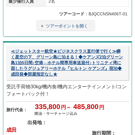
最少催行人員
2名
ツアーコード
：BJQCCNSN406T-01
＋
ツアーポイントを開く
≪ジェットスター航空★ビジネスクラス直行便で行く≫瞬
く星空の下、グリーン島に泊まる！◆ケアンズ2泊グリーン
島1泊5日間♪空港⇔ホテル間専用車送迎付♪トリニティ湾に
面したラグジュアリーホテル『ヒルトン ケアンズ』宿泊◆
成田発◆部屋指定なし★
受託手荷物30kg/機内食/機内エンターテインメント/コン
フォートパック付！
335,800
485,800
円～
円
旅行代金：
燃油・サーチャージ込み
出発地：
成田
旅行期間：