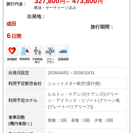
327,800
473,800
円～
円
旅行代金：
燃油・サーチャージ込み
出発地：
成田
旅行期間：
6
日間
価格
現地
子供
フリ
往復
出発日設定
2026/04/01～2026/10/31
重視
係員
料金
ープ
送迎
あり
ラン
利用予定航空会社
ジェットスター航空(直行便)
ヒルトン・ケアンズ(ケアンズ)/グリー
利用予定ホテル
ン・アイランド・リゾート(グリーン島
[グレートバリアリーフ])
食事回数
朝食：1回 昼食：0回 夕食：0回
(機内食除く)