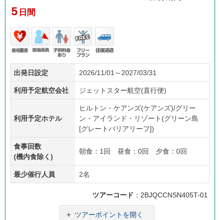
5
日間
価格
現地
子供
フリ
往復
出発日設定
2026/11/01～2027/03/31
重視
係員
料金
ープ
送迎
あり
ラン
利用予定航空会社
ジェットスター航空(直行便)
ヒルトン・ケアンズ(ケアンズ)/グリー
利用予定ホテル
ン・アイランド・リゾート(グリーン島
[グレートバリアリーフ])
食事回数
朝食：1回 昼食：0回 夕食：0回
(機内食除く)
最少催行人員
2名
ツアーコード
：2BJQCCNSN405T-01
＋
ツアーポイントを開く