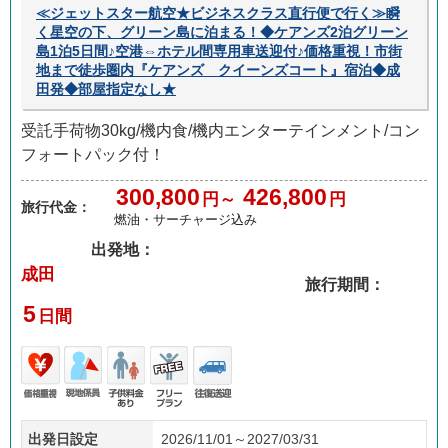
≪ジェットスター航空★ビジネスクラス直行便で行く≫瞬
く星空の下、グリーン島に泊まる！◆ケアンズ2泊グリーン
島1泊5日間♪空港⇔ホテル間専用車送迎付♪価格重視！市街
地まで徒歩圏内『ケアンズ クイーンズコート』宿泊◆成
田発◆部屋指定なし★
受託手荷物30kg/機内食/機内エンターテインメント/コン
フォートパック付！
300,800
426,800
円～
円
旅行代金：
燃油・サーチャージ込み
出発地：
成田
旅行期間：
5
日間
価格
現地
子供
フリ
往復
出発日設定
2026/11/01～2027/03/31
重視
係員
料金
ープ
送迎