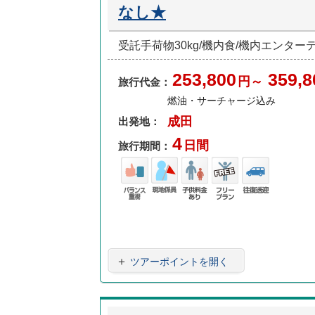
なし★
受託手荷物30kg/機内食/機内エンタ
253,800
359,8
円～
旅行代金：
燃油・サーチャージ込み
成田
出発地：
4
日間
旅行期間：
バラ
現地
子供
フリ
往復
ンス
係員
料金
ープ
送迎
重視
あり
ラン
＋
ツアーポイントを開く