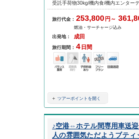
受託手荷物30kg/機内食/機内エンタ
253,800
361,8
円～
旅行代金：
燃油・サーチャージ込み
成田
出発地：
4
日間
旅行期間：
バラ
添乗
子供
フリ
往復
ンス
員無
料金
ープ
送迎
重視
し
あり
ラン
＋
ツアーポイントを開く
♪空港⇔ホテル間専用車送
人の雰囲気ただようブティ