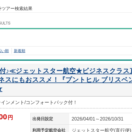
外ツアー検索結果
高い順
新着順
迎付♪≪ジェットスター航空★ビジネスクラス
ネスにもおススメ！『プントヒル ブリスベン
★
ーテインメント/コンフォートパック付！
00
円
出発日設定
2026/04/01～2026/10/31
利用予定航空会社
ジェットスター航空(直行便)