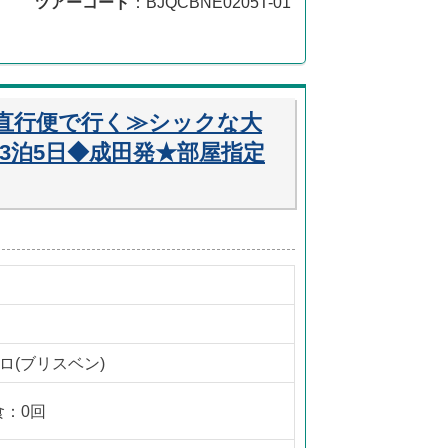
ツアーコード
：BJQCBNE0205T-01
直行便で行く≫シックな大
3泊5日◆成田発★部屋指定
ロ(ブリスベン)
食：0回