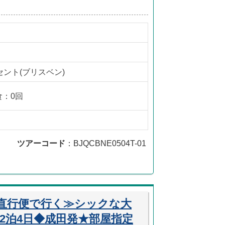
ント(ブリスベン)
食：0回
ツアーコード
：BJQCBNE0504T-01
直行便で行く≫シックな大
2泊4日◆成田発★部屋指定