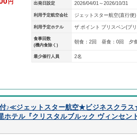
00
円
出発日設定
2026/04/01～2026/10/31
利用予定航空会社
ジェットスター航空(直行便)
利用予定ホテル
ザ ポイント ブリスベン(ブリ
食事回数
朝食：2回 昼食：0回 夕
(機内食除く)
最少催行人員
2名
迎付♪≪ジェットスター航空★ビジネスクラス
星ホテル『クリスタルブルック ヴィンセント