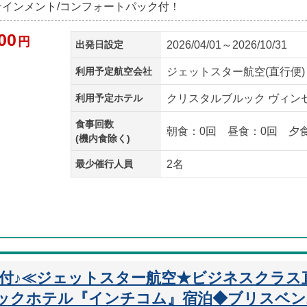
ーテインメント/コンフォートパック付！
00
円
出発日設定
2026/04/01～2026/10/31
利用予定航空会社
ジェットスター航空(直行便)
利用予定ホテル
クリスタルブルック ヴィンセ
食事回数
朝食：0回 昼食：0回 夕
(機内食除く)
最少催行人員
2名
迎付♪≪ジェットスター航空★ビジネスクラス
ックホテル『インチコム』宿泊◆ブリスベン