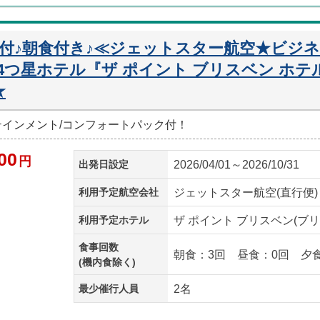
迎付♪朝食付き♪≪ジェットスター航空★ビジ
つ星ホテル『ザ ポイント ブリスベン ホテ
★
ーテインメント/コンフォートパック付！
00
円
出発日設定
2026/04/01～2026/10/31
利用予定航空会社
ジェットスター航空(直行便)
利用予定ホテル
ザ ポイント ブリスベン(ブリ
食事回数
朝食：3回 昼食：0回 夕
(機内食除く)
最少催行人員
2名