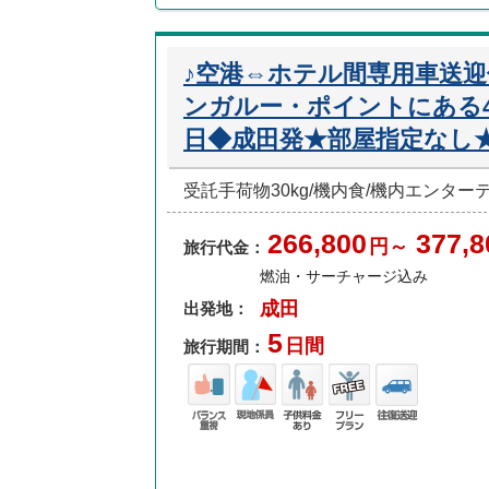
♪空港⇔ホテル間専用車送
ンガルー・ポイントにある4
日◆成田発★部屋指定なし
受託手荷物30kg/機内食/機内エンタ
266,800
377,8
円～
旅行代金：
燃油・サーチャージ込み
成田
出発地：
5
日間
旅行期間：
バラ
現地
子供
フリ
往復
ンス
係員
料金
ープ
送迎