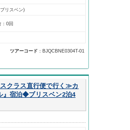
(ブリスベン)
食：0回
ツアーコード
：BJQCBNE0304T-01
ネスクラス直行便で行く≫カ
ル』宿泊◆ブリスベン2泊4