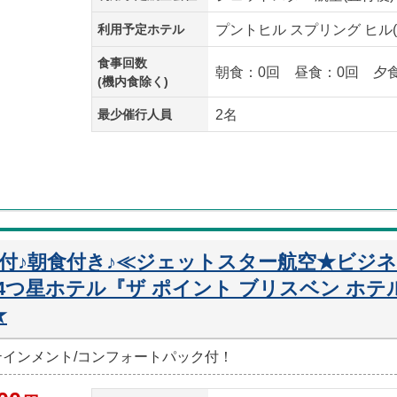
利用予定ホテル
プントヒル スプリング ヒル
食事回数
朝食：0回 昼食：0回 夕
(機内食除く)
最少催行人員
2名
迎付♪朝食付き♪≪ジェットスター航空★ビジ
つ星ホテル『ザ ポイント ブリスベン ホテ
★
ーテインメント/コンフォートパック付！