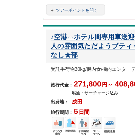
重視
あり
ラン
＋
ツアーポイントを開く
♪空港⇔ホテル間専用車送
人の雰囲気ただようブティ
なし★部
受託手荷物30kg/機内食/機内エンタ
271,800
408,8
円～
旅行代金：
燃油・サーチャージ込み
成田
出発地：
5
日間
旅行期間：