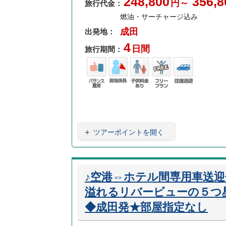
248,800
356,8
円～
旅行代金：
燃油・サーチャージ込み
成田
出発地：
4
日間
旅行期間：
バラ
現地
子供
フリ
往復
ンス
係員
料金
ープ
送迎
重視
あり
ラン
＋
ツアーポイントを開く
♪空港⇔ホテル間専用車送
溢れるリバービューの５つ
◆成田発★部屋指定なし