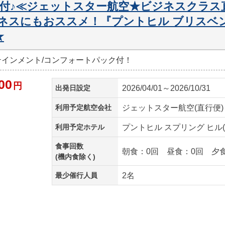
迎付♪≪ジェットスター航空★ビジネスクラス
ネスにもおススメ！『プントヒル ブリスベン
★
ーテインメント/コンフォートパック付！
00
円
出発日設定
2026/04/01～2026/10/31
利用予定航空会社
ジェットスター航空(直行便)
利用予定ホテル
プントヒル スプリング ヒル
食事回数
朝食：0回 昼食：0回 夕
(機内食除く)
最少催行人員
2名