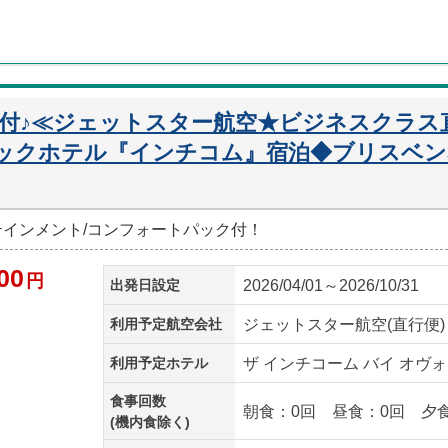
迎付♪≪ジェットスター航空★ビジネスクラス
ックホテル『インチコム』宿泊◆ブリスベン
ーテインメント/コンフォートパック付！
00
円
出発日設定
2026/04/01～2026/10/31
利用予定航空会社
ジェットスター航空(直行便)
利用予定ホテル
ザ インチコーム バイ オヴォ
食事回数
朝食：0回 昼食：0回 夕
(機内食除く)