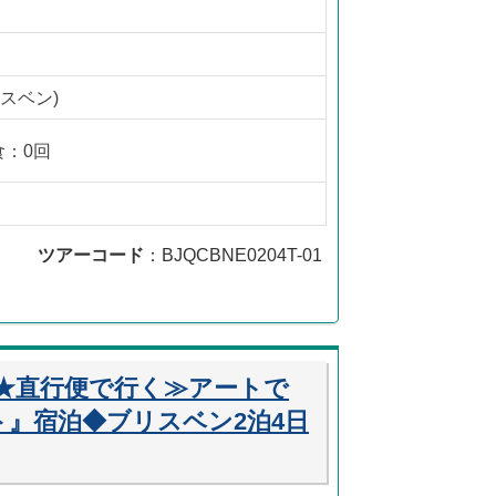
スベン)
食：0回
ツアーコード
：BJQCBNE0204T-01
★直行便で行く≫アートで
』宿泊◆ブリスベン2泊4日