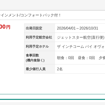
ーテインメント/コンフォートパック付！
00
円
出発日設定
2026/04/01～2026/10/31
利用予定航空会社
ジェットスター航空(直行便)
利用予定ホテル
ザ インチコーム バイ オヴォ
食事回数
朝食：0回 昼食：0回 夕
(機内食除く)
最少催行人員
2名