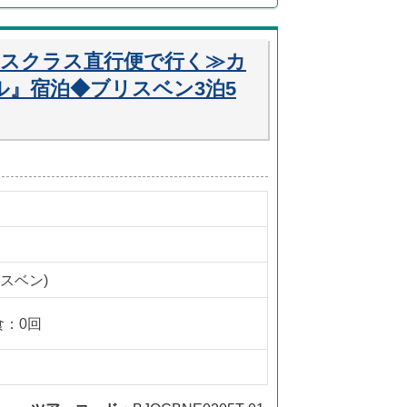
ネスクラス直行便で行く≫カ
ル』宿泊◆ブリスベン3泊5
スベン)
食：0回