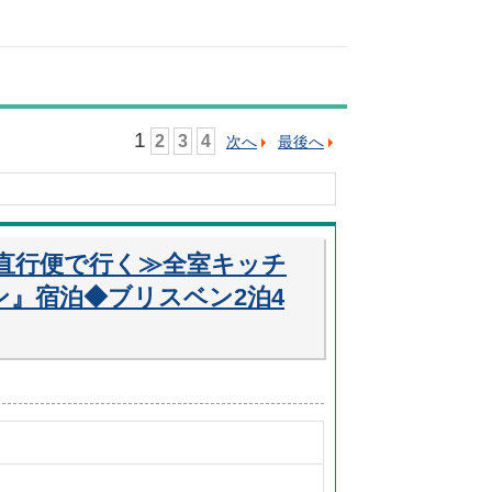
1
2
3
4
次へ
最後へ
直行便で行く≫全室キッチ
』宿泊◆ブリスベン2泊4