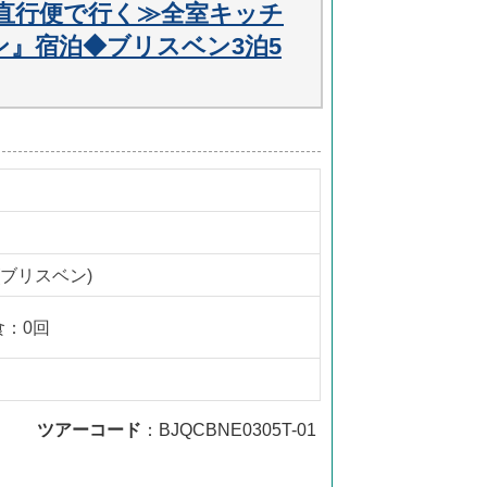
直行便で行く≫全室キッチ
』宿泊◆ブリスベン3泊5
(ブリスベン)
食：0回
ツアーコード
：BJQCBNE0305T-01