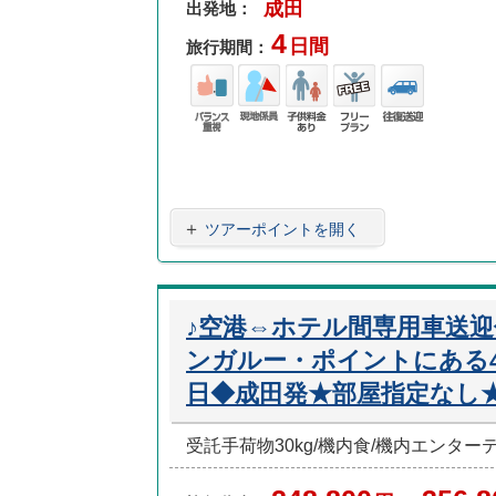
成田
出発地：
4
日間
旅行期間：
バラ
現地
子供
フリ
往復
ンス
係員
料金
ープ
送迎
重視
あり
ラン
＋
ツアーポイントを開く
♪空港⇔ホテル間専用車送
ンガルー・ポイントにある4
日◆成田発★部屋指定なし
受託手荷物30kg/機内食/機内エンタ