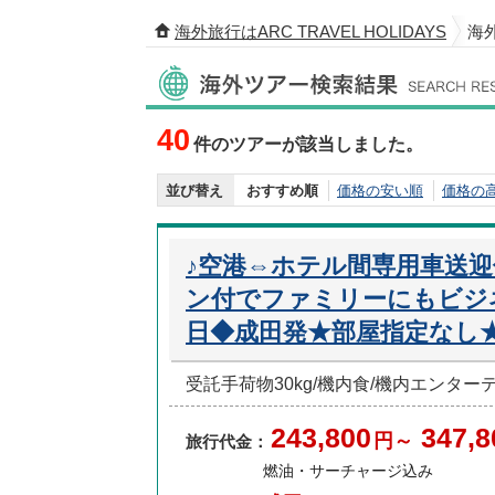
海外旅行はARC TRAVEL HOLIDAYS
海
海外ツアー検索結果
40
件のツアーが該当しました。
並び替え
おすすめ順
価格の安い順
価格の
♪空港⇔ホテル間専用車送
ン付でファミリーにもビジ
日◆成田発★部屋指定なし
受託手荷物30kg/機内食/機内エンタ
243,800
347,8
円～
旅行代金：
燃油・サーチャージ込み