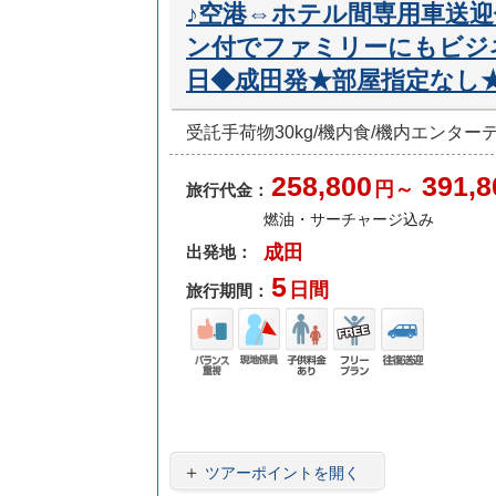
♪空港⇔ホテル間専用車送
ン付でファミリーにもビジ
日◆成田発★部屋指定なし
受託手荷物30kg/機内食/機内エンタ
258,800
391,8
円～
旅行代金：
燃油・サーチャージ込み
成田
出発地：
5
日間
旅行期間：
バラ
現地
子供
フリ
往復
ンス
係員
料金
ープ
送迎
重視
あり
ラン
＋
ツアーポイントを開く