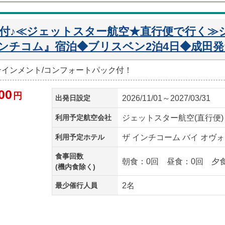
迎付♪≪ジェットスター航空★直行便で行く≫
ンチコム』宿泊◆ブリスベン2泊4日◆成田発
ーテインメント/コンフォートパック付！
00
円
出発日設定
2026/11/01～2027/03/31
利用予定航空会社
ジェットスター航空(直行便)
利用予定ホテル
ザ インチコーム バイ オヴォ
食事回数
朝食：0回 昼食：0回 夕
(機内食除く)
最少催行人員
2名