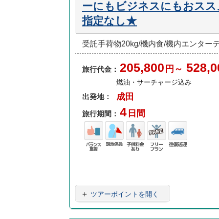
ーにもビジネスにもおスス
指定なし★
受託手荷物20kg/機内食/機内エンタ
205,800
528,0
円～
旅行代金：
燃油・サーチャージ込み
成田
出発地：
4
日間
旅行期間：
バラ
現地
子供
フリ
往復
ンス
係員
料金
ープ
送迎
重視
あり
ラン
＋
ツアーポイントを開く