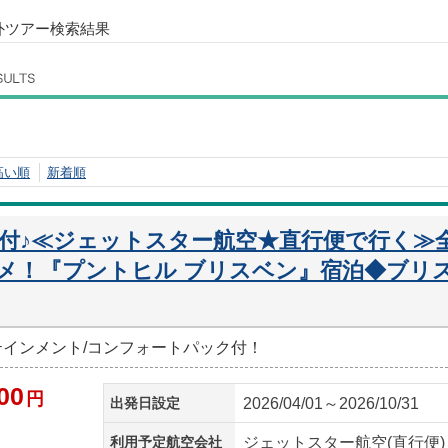
外ツアー検索結果
高い順
新着順
迎付♪≪ジェットスター航空★直行便で行く≫
メ！『プントヒル ブリスベン』宿泊◆ブリス
ーテインメント/コンフォートパック付！
00
円
出発日設定
2026/04/01～2026/10/31
利用予定航空会社
ジェットスター航空(直行便)