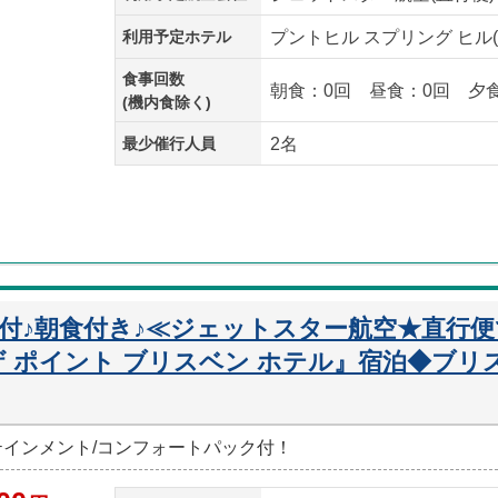
利用予定ホテル
プントヒル スプリング ヒル
食事回数
朝食：0回 昼食：0回 夕
(機内食除く)
最少催行人員
2名
迎付♪朝食付き♪≪ジェットスター航空★直行
 ポイント ブリスベン ホテル』宿泊◆ブリ
ーテインメント/コンフォートパック付！