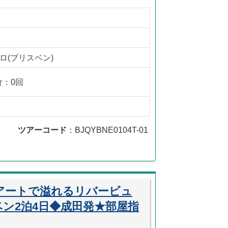
ロ(ブリスベン)
食：0回
ツアーコード
：BJQYBNE0104T-01
アートで溢れるリバービュ
ン2泊4日◆成田発★部屋指