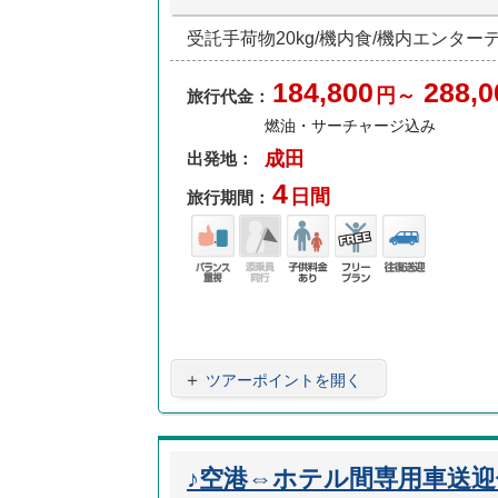
受託手荷物20kg/機内食/機内エンタ
184,800
288,0
円～
旅行代金：
燃油・サーチャージ込み
成田
出発地：
4
日間
旅行期間：
バラ
添乗
子供
フリ
往復
ンス
員無
料金
ープ
送迎
重視
し
あり
ラン
＋
ツアーポイントを開く
♪空港⇔ホテル間専用車送