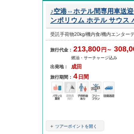
♪空港⇔ホテル間専用車送迎
ンポリウム ホテル サウス
受託手荷物20kg/機内食/機内エンタ
213,800
308,0
円～
旅行代金：
燃油・サーチャージ込み
成田
出発地：
4
日間
旅行期間：
バラ
添乗
子供
フリ
往復
ンス
員無
料金
ープ
送迎
重視
し
あり
ラン
＋
ツアーポイントを開く