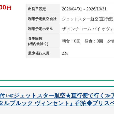
00
円
出発日設定
2026/04/01～2026/10/31
利用予定航空会社
ジェットスター航空(直行便)
利用予定ホテル
ザ インチコーム バイ オヴォ
食事回数
朝食：0回 昼食：0回 夕
(機内食除く)
最少催行人員
2名
迎付♪≪ジェットスター航空★直行便で行く≫
タルブルック ヴィンセント』宿泊◆ブリスベ