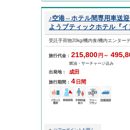
♪空港⇔ホテル間専用車送
ようブティックホテル『イ
受託手荷物20kg/機内食/機内エンタ
215,800
495,8
円～
旅行代金：
燃油・サーチャージ込み
成田
出発地：
4
日間
旅行期間：
バラ
現地
子供
フリ
往復
ンス
係員
料金
ープ
送迎
重視
あり
ラン
＋
ツアーポイントを開く