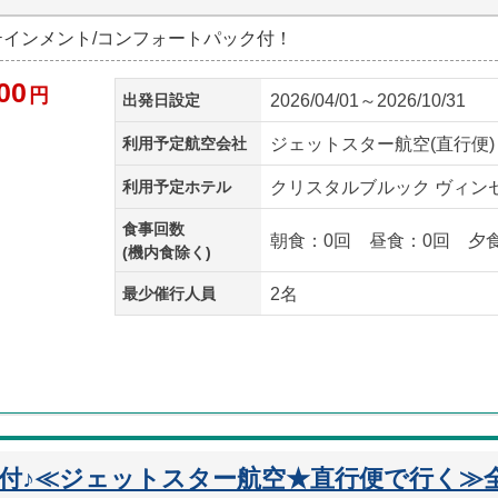
ーテインメント/コンフォートパック付！
00
円
出発日設定
2026/04/01～2026/10/31
利用予定航空会社
ジェットスター航空(直行便)
利用予定ホテル
クリスタルブルック ヴィンセ
食事回数
朝食：0回 昼食：0回 夕
(機内食除く)
最少催行人員
2名
迎付♪≪ジェットスター航空★直行便で行く≫