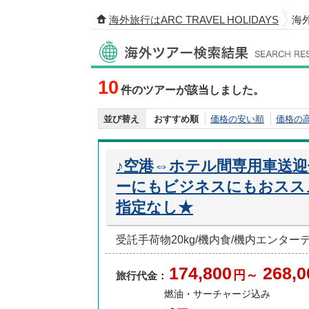
海外旅行はARC TRAVEL HOLIDAYS
海
海外ツアー検索結果
10
件のツアーが該当しました。
並び替え
おすすめ順
価格の安い順
価格の
♪空港⇔ホテル間専用車送
ーにもビジネスにもおスス
指定なし★
受託手荷物20kg/機内食/機内エンタ
174,800
268,0
円～
旅行代金：
燃油・サーチャージ込み