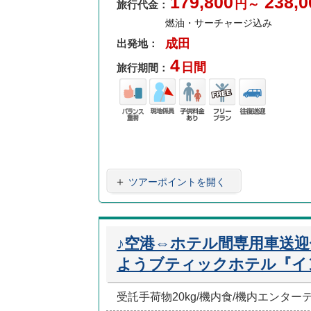
179,800
238,0
円～
旅行代金：
燃油・サーチャージ込み
成田
出発地：
4
日間
旅行期間：
バラ
現地
子供
フリ
往復
ンス
係員
料金
ープ
送迎
重視
あり
ラン
＋
ツアーポイントを開く
♪空港⇔ホテル間専用車送
ようブティックホテル『イ
受託手荷物20kg/機内食/機内エンタ