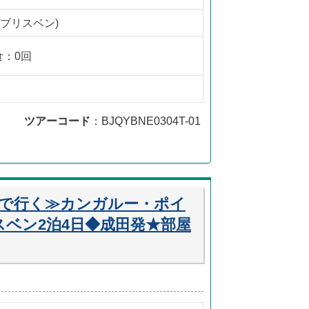
(ブリスベン)
食：0回
ツアーコード
：BJQYBNE0304T-01
便で行く≫カンガルー・ポイ
スベン2泊4日◆成田発★部屋