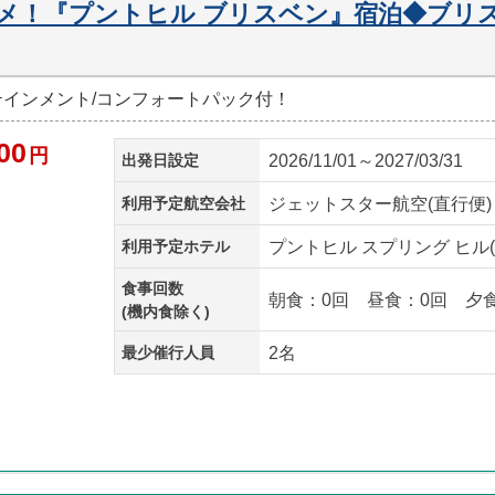
メ！『プントヒル ブリスベン』宿泊◆ブリス
ーテインメント/コンフォートパック付！
00
円
出発日設定
2026/11/01～2027/03/31
利用予定航空会社
ジェットスター航空(直行便)
利用予定ホテル
プントヒル スプリング ヒル
食事回数
朝食：0回 昼食：0回 夕
(機内食除く)
最少催行人員
2名