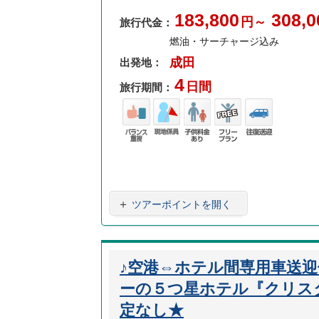
183,800
308,0
円～
旅行代金：
燃油・サーチャージ込み
成田
出発地：
4
日間
旅行期間：
バラ
現地
子供
フリ
往復
ンス
係員
料金
ープ
送迎
重視
あり
ラン
＋
ツアーポイントを開く
♪空港⇔ホテル間専用車送
ーの５つ星ホテル『クリス
定なし★