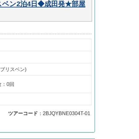
ベン2泊4日◆成田発★部屋
(ブリスベン)
食：0回
ツアーコード
：2BJQYBNE0304T-01