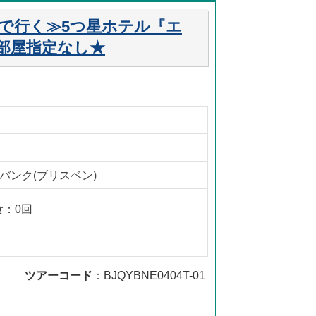
便で行く≫5つ星ホテル『エ
★部屋指定なし★
 バンク(ブリスベン)
食：0回
ツアーコード
：BJQYBNE0404T-01