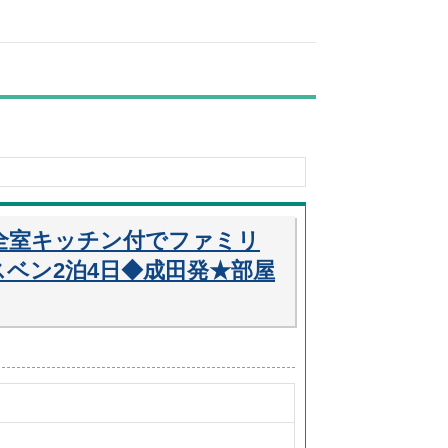
全室キッチン付でファミリ
ベン2泊4日◆成田発★部屋