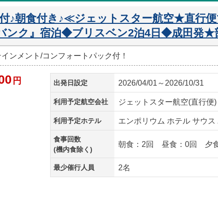
付♪朝食付き♪≪ジェットスター航空★直行
 バンク』宿泊◆ブリスベン2泊4日◆成田発
ーテインメント/コンフォートパック付！
00
円
出発日設定
2026/04/01～2026/10/31
利用予定航空会社
ジェットスター航空(直行便)
利用予定ホテル
エンポリウム ホテル サウス
食事回数
朝食：2回 昼食：0回 夕
(機内食除く)
最少催行人員
2名