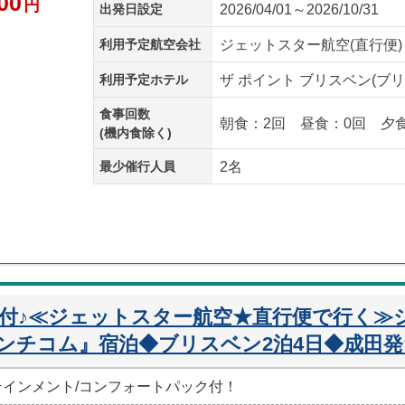
00
円
出発日設定
2026/04/01～2026/10/31
利用予定航空会社
ジェットスター航空(直行便)
利用予定ホテル
ザ ポイント ブリスベン(ブリ
食事回数
朝食：2回 昼食：0回 夕
(機内食除く)
最少催行人員
2名
迎付♪≪ジェットスター航空★直行便で行く≫
ンチコム』宿泊◆ブリスベン2泊4日◆成田発
ーテインメント/コンフォートパック付！