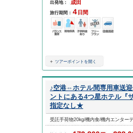
成田
出発地：
4
日間
旅行期間：
バラ
現地
子供
フリ
往復
ンス
係員
料金
ープ
送迎
重視
あり
ラン
＋
ツアーポイントを開く
♪空港⇔ホテル間専用車送
ントにある4つ星ホテル『ザ
指定なし★
受託手荷物20kg/機内食/機内エンタ