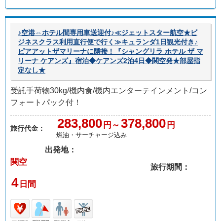
♪空港⇔ホテル間専用車送迎付♪≪ジェットスター航空★ビ
ジネスクラス利用直行便で行く≫キュランダ1日観光付き♪
ピアアットザマリーナに隣接！『シャングリラ ホテル ザ マ
リーナ ケアンズ』宿泊◆ケアンズ2泊4日◆関空発★部屋指
定なし★
受託手荷物30kg/機内食/機内エンターテインメント/コン
フォートパック付！
283,800
378,800
円～
円
旅行代金：
燃油・サーチャージ込み
出発地：
関空
旅行期間：
4
日間