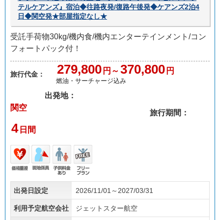
テルケアンズ』宿泊◆往路夜発/復路午後発◆ケアンズ2泊4
日◆関空発★部屋指定なし★
受託手荷物30kg/機内食/機内エンターテインメント/コン
フォートパック付！
279,800
370,800
円～
円
旅行代金：
燃油・サーチャージ込み
出発地：
関空
旅行期間：
4
日間
価格
現地
子供
フリ
出発日設定
2026/11/01～2027/03/31
重視
係員
料金
ープ
あり
ラン
利用予定航空会社
ジェットスター航空