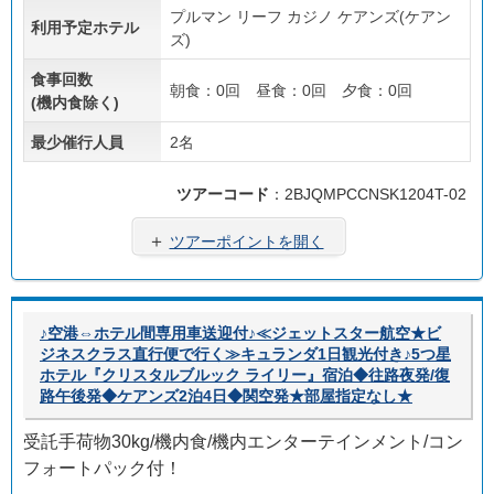
プルマン リーフ カジノ ケアンズ(ケアン
利用予定ホテル
ズ)
食事回数
朝食：0回 昼食：0回 夕食：0回
(機内食除く)
最少催行人員
2名
ツアーコード
：2BJQMPCCNSK1204T-02
＋
ツアーポイントを開く
♪空港⇔ホテル間専用車送迎付♪≪ジェットスター航空★ビ
ジネスクラス直行便で行く≫キュランダ1日観光付き♪5つ星
ホテル『クリスタルブルック ライリー』宿泊◆往路夜発/復
路午後発◆ケアンズ2泊4日◆関空発★部屋指定なし★
受託手荷物30kg/機内食/機内エンターテインメント/コン
フォートパック付！