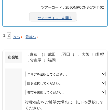
ツアーコード
：2BJQMPCCNSK704T-02
＋
ツアーポイントを開く
1
2
次へ
最後へ
東京
（
成田
羽田
）
大阪
札幌
出発地
名古屋
福岡
複数都市をご希望の場合は、以下を選択して
ください。