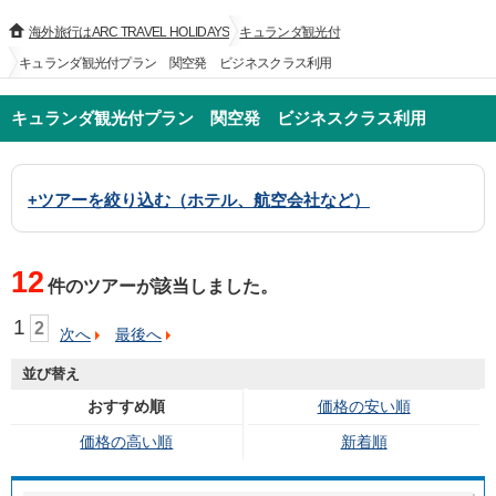
海外旅行はARC TRAVEL HOLIDAYS
キュランダ観光付
キュランダ観光付プラン 関空発 ビジネスクラス利用
キュランダ観光付プラン 関空発 ビジネスクラス利用
+ツアーを絞り込む（ホテル、航空会社など）
12
件のツアーが該当しました。
1
2
次へ
最後へ
並び替え
おすすめ順
価格の安い順
価格の高い順
新着順