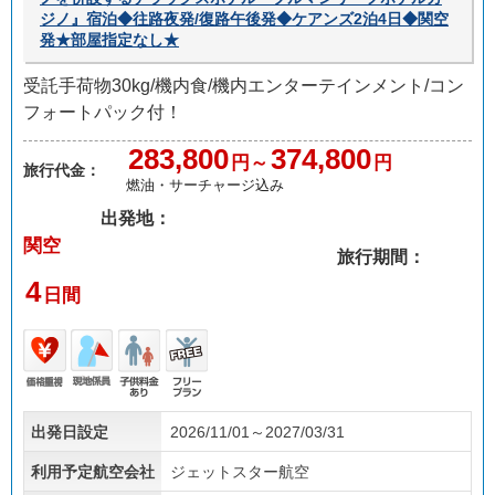
ジノ』宿泊◆往路夜発/復路午後発◆ケアンズ2泊4日◆関空
発★部屋指定なし★
受託手荷物30kg/機内食/機内エンターテインメント/コン
フォートパック付！
283,800
374,800
円～
円
旅行代金：
燃油・サーチャージ込み
出発地：
関空
旅行期間：
4
日間
価格
現地
子供
フリ
出発日設定
2026/11/01～2027/03/31
重視
係員
料金
ープ
あり
ラン
利用予定航空会社
ジェットスター航空