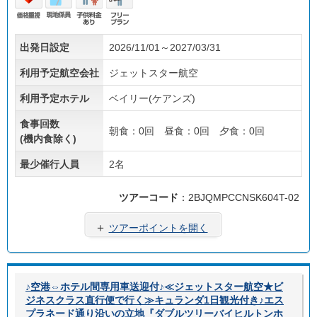
価格
現地
子供
フリ
出発日設定
2026/11/01～2027/03/31
重視
係員
料金
ープ
あり
ラン
利用予定航空会社
ジェットスター航空
利用予定ホテル
ベイリー(ケアンズ)
食事回数
朝食：0回 昼食：0回 夕食：0回
(機内食除く)
最少催行人員
2名
ツアーコード
：2BJQMPCCNSK604T-02
＋
ツアーポイントを開く
♪空港⇔ホテル間専用車送迎付♪≪ジェットスター航空★ビ
ジネスクラス直行便で行く≫キュランダ1日観光付き♪エス
プラネード通り沿いの立地『ダブルツリーバイヒルトンホ