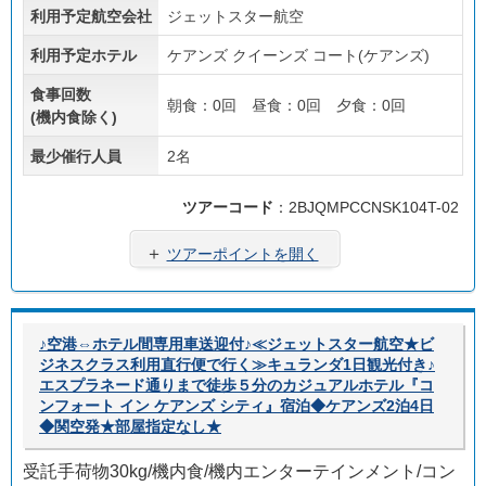
あり
ラン
利用予定航空会社
ジェットスター航空
利用予定ホテル
ケアンズ クイーンズ コート(ケアンズ)
食事回数
朝食：0回 昼食：0回 夕食：0回
(機内食除く)
最少催行人員
2名
ツアーコード
：2BJQMPCCNSK104T-02
＋
ツアーポイントを開く
♪空港⇔ホテル間専用車送迎付♪≪ジェットスター航空★ビ
ジネスクラス利用直行便で行く≫キュランダ1日観光付き♪
エスプラネード通りまで徒歩５分のカジュアルホテル『コ
ンフォート イン ケアンズ シティ』宿泊◆ケアンズ2泊4日
◆関空発★部屋指定なし★
受託手荷物30kg/機内食/機内エンターテインメント/コン