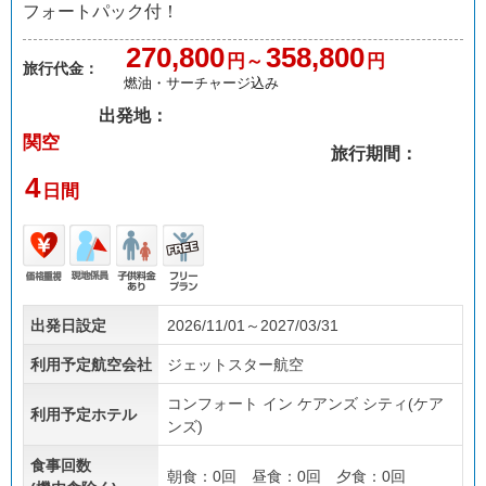
フォートパック付！
270,800
358,800
円～
円
旅行代金：
燃油・サーチャージ込み
出発地：
関空
旅行期間：
4
日間
価格
現地
子供
フリ
出発日設定
2026/11/01～2027/03/31
重視
係員
料金
ープ
あり
ラン
利用予定航空会社
ジェットスター航空
コンフォート イン ケアンズ シティ(ケア
利用予定ホテル
ンズ)
食事回数
朝食：0回 昼食：0回 夕食：0回