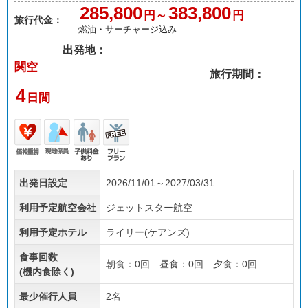
285,800
383,800
円～
円
旅行代金：
燃油・サーチャージ込み
出発地：
関空
旅行期間：
4
日間
価格
現地
子供
フリ
出発日設定
2026/11/01～2027/03/31
重視
係員
料金
ープ
あり
ラン
利用予定航空会社
ジェットスター航空
利用予定ホテル
ライリー(ケアンズ)
食事回数
朝食：0回 昼食：0回 夕食：0回
(機内食除く)
最少催行人員
2名