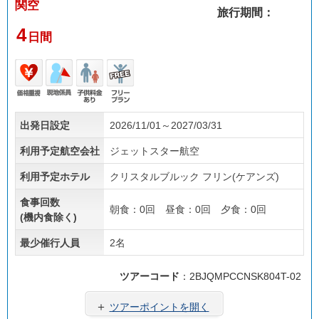
関空
旅行期間：
4
日間
価格
現地
子供
フリ
出発日設定
2026/11/01～2027/03/31
重視
係員
料金
ープ
あり
ラン
利用予定航空会社
ジェットスター航空
利用予定ホテル
クリスタルブルック フリン(ケアンズ)
食事回数
朝食：0回 昼食：0回 夕食：0回
(機内食除く)
最少催行人員
2名
ツアーコード
：2BJQMPCCNSK804T-02
＋
ツアーポイントを開く