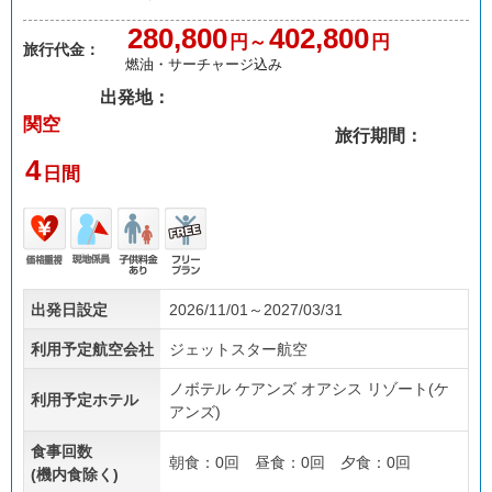
280,800
402,800
円～
円
旅行代金：
燃油・サーチャージ込み
出発地：
関空
旅行期間：
4
日間
価格
現地
子供
フリ
出発日設定
2026/11/01～2027/03/31
重視
係員
料金
ープ
あり
ラン
利用予定航空会社
ジェットスター航空
ノボテル ケアンズ オアシス リゾート(ケ
利用予定ホテル
アンズ)
食事回数
朝食：0回 昼食：0回 夕食：0回
(機内食除く)