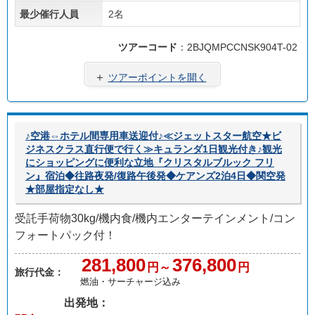
最少催行人員
2名
ツアーコード
：2BJQMPCCNSK904T-02
＋
ツアーポイントを開く
♪空港⇔ホテル間専用車送迎付♪≪ジェットスター航空★ビ
ジネスクラス直行便で行く≫キュランダ1日観光付き♪観光
にショッピングに便利な立地『クリスタルブルック フリ
ン』宿泊◆往路夜発/復路午後発◆ケアンズ2泊4日◆関空発
★部屋指定なし★
受託手荷物30kg/機内食/機内エンターテインメント/コン
フォートパック付！
281,800
376,800
円～
円
旅行代金：
燃油・サーチャージ込み
出発地：