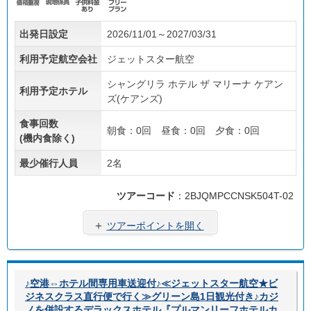
価格
現地
子供
フリ
出発日設定
2026/11/01～2027/03/31
重視
係員
料金
ープ
あり
ラン
利用予定航空会社
ジェットスター航空
シャングリラ ホテル ザ マリーナ ケアン
利用予定ホテル
ズ(ケアンズ)
食事回数
朝食：0回 昼食：0回 夕食：0回
(機内食除く)
最少催行人員
2名
ツアーコード
：2BJQMPCCNSK504T-02
＋
ツアーポイントを開く
♪空港⇔ホテル間専用車送迎付♪≪ジェットスター航空★ビ
ジネスクラス直行便で行く≫グリーン島1日観光付き♪カジ
ノを併設するデラックスホテル『プルマンリーフホテルカ