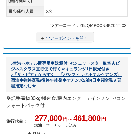
(機内食除く)
最少催行人員
2名
ツアーコード
：2BJQMPCCNSK204T-02
＋
ツアーポイントを開く
♪空港⇔ホテル間専用車送迎付♪≪ジェットスター航空★ビ
ジネスクラス直行便で行く≫キュランダ1日観光付き
♪「ザ・ピア」からすぐ！『パシフィックホテルケアンズ』
宿泊◆往路夜発/復路午後発◆ケアンズ2泊4日◆関空発★部
屋指定なし★
受託手荷物30kg/機内食/機内エンターテインメント/コン
フォートパック付！
277,800
461,800
円～
円
旅行代金：
燃油・サーチャージ込み