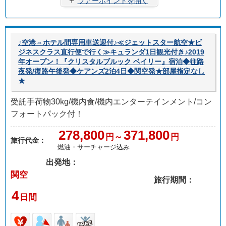
＋
ツアーポイントを開く
♪空港⇔ホテル間専用車送迎付♪≪ジェットスター航空★ビ
ジネスクラス直行便で行く≫キュランダ1日観光付き♪2019
年オープン！『クリスタルブルック ベイリー』宿泊◆往路
夜発/復路午後発◆ケアンズ2泊4日◆関空発★部屋指定なし
★
受託手荷物30kg/機内食/機内エンターテインメント/コン
フォートパック付！
278,800
371,800
円～
円
旅行代金：
燃油・サーチャージ込み
出発地：
関空
旅行期間：
4
日間