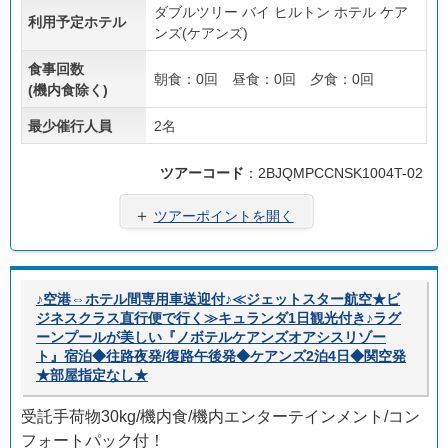
ダブルツリー バイ ヒルトン ホテル ケア
利用予定ホテル
ンズ(ケアンズ)
食事回数
朝食：0回 昼食：0回 夕食：0回
(機内食除く)
最少催行人員
2名
ツアーコード
：2BJQMPCCNSK1004T-02
＋
ツアーポイントを開く
♪空港⇔ホテル間専用車送迎付♪≪ジェットスター航空★ビ
ジネスクラス直行便で行く≫キュランダ1日観光付き♪ラグ
ーンプールが美しい『ノボテルケアンズオアシスリゾー
ト』宿泊◆往路夜発/復路午後発◆ケアンズ2泊4日◆関空発
★部屋指定なし★
受託手荷物30kg/機内食/機内エンターテインメント/コン
フォートパック付！