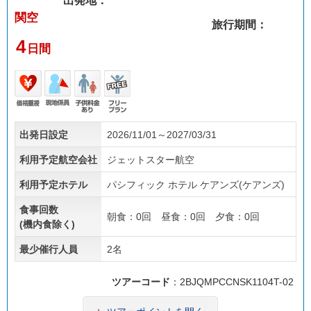
出発地：
関空
旅行期間：
4
日間
価格
現地
子供
フリ
出発日設定
2026/11/01～2027/03/31
重視
係員
料金
ープ
あり
ラン
利用予定航空会社
ジェットスター航空
利用予定ホテル
パシフィック ホテル ケアンズ(ケアンズ)
食事回数
朝食：0回 昼食：0回 夕食：0回
(機内食除く)
最少催行人員
2名
ツアーコード
：2BJQMPCCNSK1104T-02