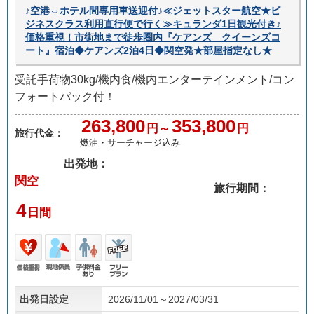
♪空港⇔ホテル間専用車送迎付♪≪ジェットスター航空★ビ
ジネスクラス利用直行便で行く≫キュランダ1日観光付き♪
価格重視！市街地まで徒歩圏内『ケアンズ クイーンズコ
ート』宿泊◆ケアンズ2泊4日◆関空発★部屋指定なし★
受託手荷物30kg/機内食/機内エンターテインメント/コン
フォートパック付！
263,800
353,800
円～
円
旅行代金：
燃油・サーチャージ込み
出発地：
関空
旅行期間：
4
日間
価格
現地
子供
フリ
出発日設定
2026/11/01～2027/03/31
重視
係員
料金
ープ