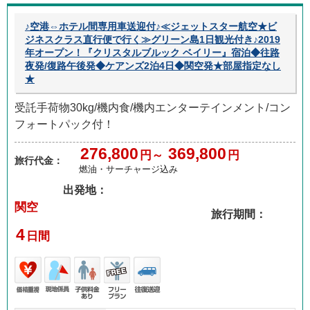
♪空港⇔ホテル間専用車送迎付♪≪ジェットスター航空★ビ
ジネスクラス直行便で行く≫グリーン島1日観光付き♪2019
年オープン！『クリスタルブルック ベイリー』宿泊◆往路
夜発/復路午後発◆ケアンズ2泊4日◆関空発★部屋指定なし
★
受託手荷物30kg/機内食/機内エンターテインメント/コン
フォートパック付！
276,800
369,800
円～
円
旅行代金：
燃油・サーチャージ込み
出発地：
関空
旅行期間：
4
日間
価格
現地
子供
フリ
往復