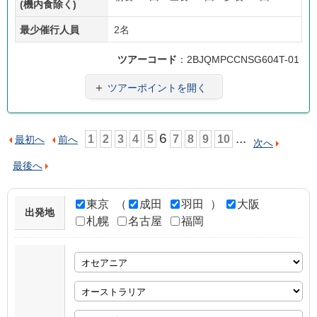
(機内食除く)
最少催行人員
2名
ツアーコード
：2BJQMPCCNSG604T-01
＋
ツアーポイントを開く
6
...
1
2
3
4
5
7
8
9
10
最初へ
前へ
次へ
最後へ
東京
（
成田
羽田
）
大阪
出発地
札幌
名古屋
福岡