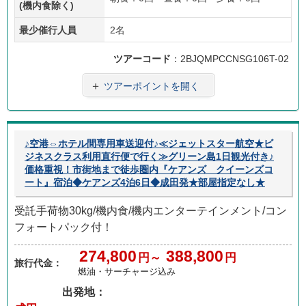
(機内食除く)
最少催行人員
2名
ツアーコード
：2BJQMPCCNSG106T-02
＋
ツアーポイントを開く
♪空港⇔ホテル間専用車送迎付♪≪ジェットスター航空★ビ
ジネスクラス利用直行便で行く≫グリーン島1日観光付き♪
価格重視！市街地まで徒歩圏内『ケアンズ クイーンズコ
ート』宿泊◆ケアンズ4泊6日◆成田発★部屋指定なし★
受託手荷物30kg/機内食/機内エンターテインメント/コン
フォートパック付！
274,800
388,800
円～
円
旅行代金：
燃油・サーチャージ込み
出発地：