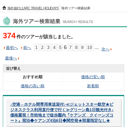
海外旅行はARC TRAVEL HOLIDAYS
海外ツアー検索結果
海外ツアー検索結果
374
件のツアーが該当しました。
6
...
1
2
3
4
5
7
8
9
10
最初へ
前へ
次へ
最後へ
並び替え
おすすめ順
価格の安い順
価格の高い順
新着順
♪空港⇔ホテル間専用車送迎付♪≪ジェットスター航空★ビ
ジネスクラス利用直行便で行く≫グリーン島1日観光付き♪
価格重視！市街地まで徒歩圏内『ケアンズ クイーンズコ
ート』宿泊◆ケアンズ4泊6日◆関空発★部屋指定なし★