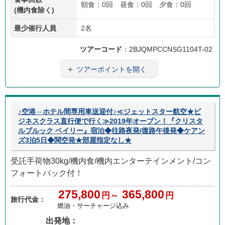
朝食：0回 昼食：0回 夕食：0回
(機内食除く)
最少催行人員
2名
ツアーコード
：2BJQMPCCNSG1104T-02
＋
ツアーポイントを開く
♪空港⇔ホテル間専用車送迎付♪≪ジェットスター航空★ビ
ジネスクラス直行便で行く≫2019年オープン！『クリスタ
ルブルック ベイリー』宿泊◆往路夜発/復路午後発◆ケアン
ズ3泊5日◆関空発★部屋指定なし★
受託手荷物30kg/機内食/機内エンターテインメント/コン
フォートパック付！
275,800
365,800
円～
円
旅行代金：
燃油・サーチャージ込み
出発地：