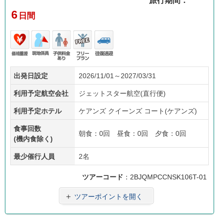
旅行期間：
6
日間
価格
現地
子供
フリ
往復
出発日設定
2026/11/01～2027/03/31
重視
係員
料金
ープ
送迎
あり
ラン
利用予定航空会社
ジェットスター航空(直行便)
利用予定ホテル
ケアンズ クイーンズ コート(ケアンズ)
食事回数
朝食：0回 昼食：0回 夕食：0回
(機内食除く)
最少催行人員
2名
ツアーコード
：2BJQMPCCNSK106T-01
＋
ツアーポイントを開く