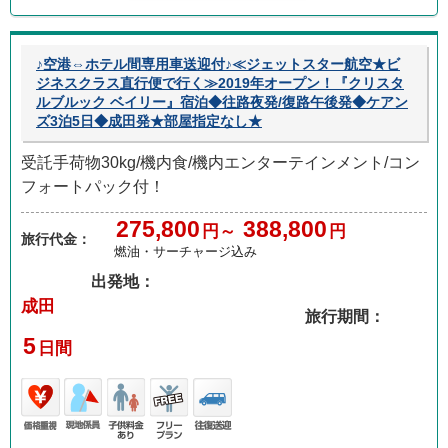
♪空港⇔ホテル間専用車送迎付♪≪ジェットスター航空★ビ
ジネスクラス直行便で行く≫2019年オープン！『クリスタ
ルブルック ベイリー』宿泊◆往路夜発/復路午後発◆ケアン
ズ3泊5日◆成田発★部屋指定なし★
受託手荷物30kg/機内食/機内エンターテインメント/コン
フォートパック付！
275,800
388,800
円～
円
旅行代金：
燃油・サーチャージ込み
出発地：
成田
旅行期間：
5
日間