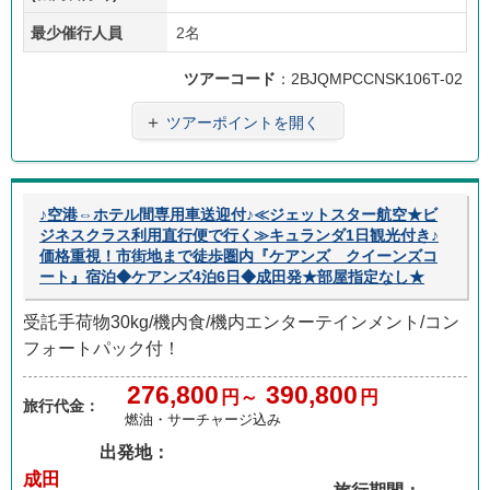
最少催行人員
2名
ツアーコード
：2BJQMPCCNSK106T-02
＋
ツアーポイントを開く
♪空港⇔ホテル間専用車送迎付♪≪ジェットスター航空★ビ
ジネスクラス利用直行便で行く≫キュランダ1日観光付き♪
価格重視！市街地まで徒歩圏内『ケアンズ クイーンズコ
ート』宿泊◆ケアンズ4泊6日◆成田発★部屋指定なし★
受託手荷物30kg/機内食/機内エンターテインメント/コン
フォートパック付！
276,800
390,800
円～
円
旅行代金：
燃油・サーチャージ込み
出発地：
成田