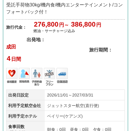
受託手荷物30kg/機内食/機内エンターテインメント/コン
フォートパック付！
276,800
386,800
円～
円
旅行代金：
燃油・サーチャージ込み
出発地：
成田
旅行期間：
4
日間
価格
現地
子供
フリ
往復
出発日設定
2026/11/01～2027/03/31
重視
係員
料金
ープ
送迎
あり
ラン
利用予定航空会社
ジェットスター航空(直行便)
利用予定ホテル
ベイリー(ケアンズ)
食事回数
朝食：0回 昼食：0回 夕食：0回