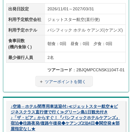
価格
現地
子供
フリ
往復
出発日設定
2026/11/01～2027/03/31
重視
係員
料金
ープ
送迎
あり
ラン
利用予定航空会社
ジェットスター航空(直行便)
利用予定ホテル
パシフィック ホテル ケアンズ(ケアンズ)
食事回数
朝食：0回 昼食：0回 夕食：0回
(機内食除く)
最少催行人員
2名
ツアーコード
：2BJQMPCCNSK1104T-01
＋
ツアーポイントを開く
♪空港⇔ホテル間専用車送迎付♪≪ジェットスター航空★ビ
ジネスクラス直行便で行く≫グリーン島1日観光付き
♪「ザ・ピア」からすぐ！『パシフィックホテルケアンズ』
宿泊◆往路夜発/復路午後発◆ケアンズ2泊4日◆関空発★部
屋指定なし★