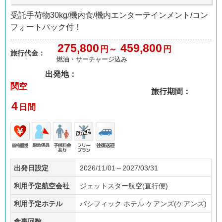
受託手荷物30kg/機内食/機内エンターテインメント/コン
フォートパック付！
275,800
459,800
円～
円
旅行代金：
燃油・サーチャージ込み
出発地：
関空
旅行期間：
4
日間
価格
現地
子供
フリ
往復
出発日設定
2026/11/01～2027/03/31
重視
係員
料金
ープ
送迎
あり
ラン
利用予定航空会社
ジェットスター航空(直行便)
利用予定ホテル
パシフィック ホテル ケアンズ(ケアンズ)
食事回数