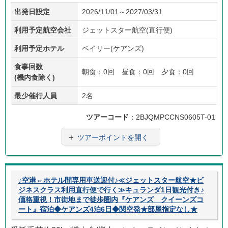
価格
現地
子供
フリ
往復
出発日設定
2026/11/01～2027/03/31
重視
係員
料金
ープ
送迎
あり
ラン
利用予定航空会社
ジェットスター航空(直行便)
利用予定ホテル
ベイリー(ケアンズ)
食事回数
朝食：0回 昼食：0回 夕食：0回
(機内食除く)
最少催行人員
2名
ツアーコード
：2BJQMPCCNS0605T-01
＋
ツアーポイントを開く
♪空港⇔ホテル間専用車送迎付♪≪ジェットスター航空★ビ
ジネスクラス利用直行便で行く≫キュランダ1日観光付き♪
価格重視！市街地まで徒歩圏内『ケアンズ クイーンズコ
ート』宿泊◆ケアンズ4泊6日◆関空発★部屋指定なし★