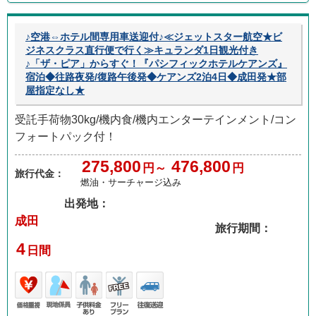
♪空港⇔ホテル間専用車送迎付♪≪ジェットスター航空★ビ
ジネスクラス直行便で行く≫キュランダ1日観光付き
♪「ザ・ピア」からすぐ！『パシフィックホテルケアンズ』
宿泊◆往路夜発/復路午後発◆ケアンズ2泊4日◆成田発★部
屋指定なし★
受託手荷物30kg/機内食/機内エンターテインメント/コン
フォートパック付！
275,800
476,800
円～
円
旅行代金：
燃油・サーチャージ込み
出発地：
成田
旅行期間：
4
日間