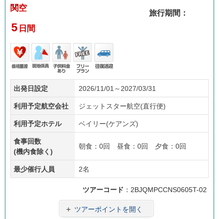
関空
旅行期間：
5
日間
価格
現地
子供
フリ
往復
出発日設定
2026/11/01～2027/03/31
重視
係員
料金
ープ
送迎
あり
ラン
利用予定航空会社
ジェットスター航空(直行便)
利用予定ホテル
ベイリー(ケアンズ)
食事回数
朝食：0回 昼食：0回 夕食：0回
(機内食除く)
最少催行人員
2名
ツアーコード
：2BJQMPCCNS0605T-02
＋
ツアーポイントを開く