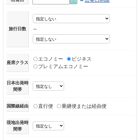
出発日削除
旅行日数
～
エコノミー
ビジネス
座席クラス
プレミアムエコノミー
日本出発時
間帯
国際線経由
直行便
乗継便または経由便
現地出発時
間帯