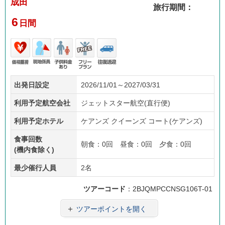
成田
旅行期間：
6
日間
価格
現地
子供
フリ
往復
出発日設定
2026/11/01～2027/03/31
重視
係員
料金
ープ
送迎
あり
ラン
利用予定航空会社
ジェットスター航空(直行便)
利用予定ホテル
ケアンズ クイーンズ コート(ケアンズ)
食事回数
朝食：0回 昼食：0回 夕食：0回
(機内食除く)
最少催行人員
2名
ツアーコード
：2BJQMPCCNSG106T-01
＋
ツアーポイントを開く