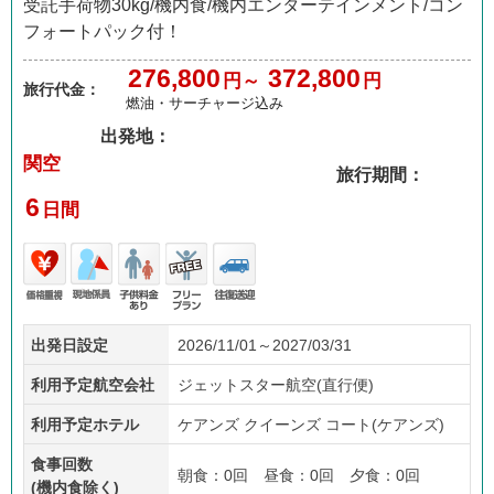
受託手荷物30kg/機内食/機内エンターテインメント/コン
フォートパック付！
276,800
372,800
円～
円
旅行代金：
燃油・サーチャージ込み
出発地：
関空
旅行期間：
6
日間
価格
現地
子供
フリ
往復
出発日設定
2026/11/01～2027/03/31
重視
係員
料金
ープ
送迎
あり
ラン
利用予定航空会社
ジェットスター航空(直行便)
利用予定ホテル
ケアンズ クイーンズ コート(ケアンズ)
食事回数
朝食：0回 昼食：0回 夕食：0回
(機内食除く)