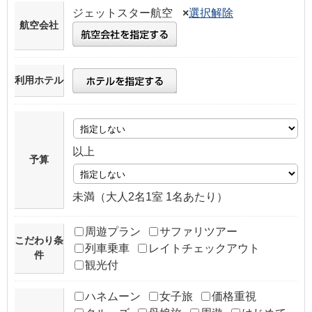
ジェットスター航空
×
選択解除
航空会社
利用ホテル
以上
予算
未満（大人2名1室 1名あたり）
周遊プラン
サファリツアー
こだわり条
列車乗車
レイトチェックアウト
件
観光付
ハネムーン
女子旅
価格重視