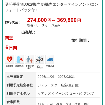
受託手荷物30kg/機内食/機内エンターテインメント/コン
フォートパック付！
274,800
369,800
円～
円
旅行代金：
燃油・サーチャージ込み
出発地：
関空
旅行期間：
6
日間
価格
現地
子供
フリ
往復
出発日設定
2026/11/01～2027/03/31
重視
係員
料金
ープ
送迎
あり
ラン
利用予定航空会社
ジェットスター航空(直行便)
利用予定ホテル
ケアンズ クイーンズ コート(ケアンズ)
食事回数
朝食：0回 昼食：0回 夕食：0回