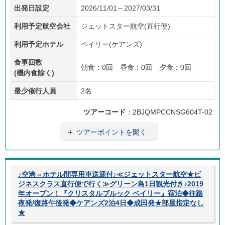
出発日設定
2026/11/01～2027/03/31
重視
係員
料金
ープ
送迎
あり
ラン
利用予定航空会社
ジェットスター航空(直行便)
利用予定ホテル
ベイリー(ケアンズ)
食事回数
朝食：0回 昼食：0回 夕食：0回
(機内食除く)
最少催行人員
2名
ツアーコード
：2BJQMPCCNSG604T-02
＋
ツアーポイントを開く
♪空港⇔ホテル間専用車送迎付♪≪ジェットスター航空★ビ
ジネスクラス直行便で行く≫グリーン島1日観光付き♪2019
年オープン！『クリスタルブルック ベイリー』宿泊◆往路
夜発/復路午後発◆ケアンズ2泊4日◆成田発★部屋指定なし
★